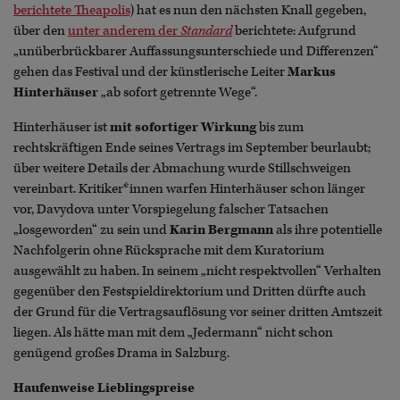
berichtete Theapolis
) hat es nun den nächsten Knall gegeben,
über den
unter anderem der
Standard
berichtete: Aufgrund
„unüberbrückbarer Auffassungsunterschiede und Differenzen“
gehen das Festival und der künstlerische Leiter
Markus
Hinterhäuser
„ab sofort getrennte Wege“.
Hinterhäuser ist
mit sofortiger Wirkung
bis zum
rechtskräftigen Ende seines Vertrags im September beurlaubt;
über weitere Details der Abmachung wurde Stillschweigen
vereinbart. Kritiker*innen warfen Hinterhäuser schon länger
vor, Davydova unter Vorspiegelung falscher Tatsachen
„losgeworden“ zu sein und
Karin Bergmann
als ihre potentielle
Nachfolgerin ohne Rücksprache mit dem Kuratorium
ausgewählt zu haben. In seinem „nicht respektvollen“ Verhalten
gegenüber den Festspieldirektorium und Dritten dürfte auch
der Grund für die Vertragsauflösung vor seiner dritten Amtszeit
liegen. Als hätte man mit dem „Jedermann“ nicht schon
genügend großes Drama in Salzburg.
Haufenweise Lieblingspreise