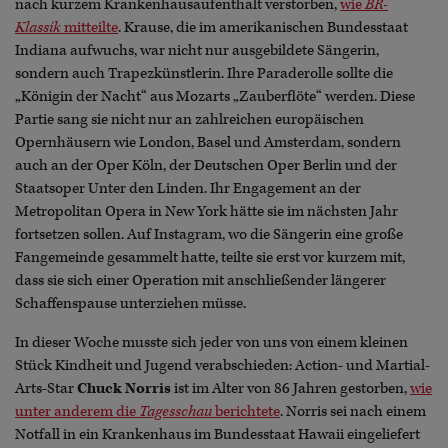
nach kurzem Krankenhausaufenthalt verstorben,
wie
BR-
Klassik
mitteilte
. Krause, die im amerikanischen Bundesstaat
Indiana aufwuchs, war nicht nur ausgebildete Sängerin,
sondern auch Trapezkünstlerin. Ihre Paraderolle sollte die
„Königin der Nacht“ aus Mozarts „Zauberflöte“ werden. Diese
Partie sang sie nicht nur an zahlreichen europäischen
Opernhäusern wie London, Basel und Amsterdam, sondern
auch an der Oper Köln, der Deutschen Oper Berlin und der
Staatsoper Unter den Linden. Ihr Engagement an der
Metropolitan Opera in New York hätte sie im nächsten Jahr
fortsetzen sollen. Auf Instagram, wo die Sängerin eine große
Fangemeinde gesammelt hatte, teilte sie erst vor kurzem mit,
dass sie sich einer Operation mit anschließender längerer
Schaffenspause unterziehen müsse.
In dieser Woche musste sich jeder von uns von einem kleinen
Stück Kindheit und Jugend verabschieden: Action- und Martial-
Arts-Star
Chuck Norris
ist im Alter von 86 Jahren gestorben,
wie
unter anderem die
Tagesschau
berichtete
. Norris sei nach einem
Notfall in ein Krankenhaus im Bundesstaat Hawaii eingeliefert