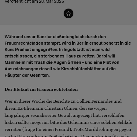
Veröffentlicht am 28. Mär 2026
Während unser Kanzler elefantengleich durch den
Frauenrechteladen stampft, wird in Berlin erneut beherzt in die
Kunstfreiheit eingegriffen. In Ingolstadt ist man wild
entschlossen, ein sterbendes Haus zu retten, Barbi will
Mannheim mit Trash die Augen öffnen – und eine Flut von
Auszeichnungen rieselt wie Kirschblütenblätter auf die
Häupter der Geehrten.
Der Elefant im Frauenrechteladen
Wer in dieser Woche die Berichte zu Collien Fernandes und
ihrem Ex-Ehemann Christian Ulmen, den sie wegen
langjähriger sexualisierter Gewalt angezeigt hat, verschlafen
haben sollte, möge mir bitte das Geheimnis eines solchen Schlafs
verraten (frage für einen Freund). Trotz Morddrohungen gegen
sie trat Fernandes am Freitag bei einer Demonstration für mehr