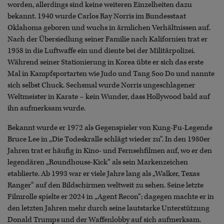
worden, allerdings sind keine weiteren Einzelheiten dazu
bekannt. 1940 wurde Carlos Ray Norris im Bundesstaat
Oklahoma geboren und wuchs in ärmlichen Verhältnissen auf.
Nach der Übersiedlung seiner Familie nach Kalifornien trat er
1958 in die Luftwaffe ein und diente bei der Militärpolizei.
Während seiner Stationierung in Korea übte er sich das erste
Mal in Kampfsportarten wie Judo und Tang Soo Do und nannte
sich selbst Chuck. Sechsmal wurde Norris ungeschlagener
Weltmeister in Karate – kein Wunder, dass Hollywood bald auf
ihn aufmerksam wurde.
Bekannt wurde er 1972 als Gegenspieler von Kung-Fu-Legende
Bruce Lee in „Die Todeskralle schlägt wieder zu“. In den 1980er
Jahren trat er häufig in Kino- und Fernsehfilmen auf, wo er den
legendären „Roundhouse-Kick“ als sein Markenzeichen
etablierte. Ab 1993 war er viele Jahre lang als „Walker, Texas
Ranger“ auf den Bildschirmen weltweit zu sehen. Seine letzte
Filmrolle spielte er 2024 in „Agent Recon“; dagegen machte er in
den letzten Jahren mehr durch seine lautstarke Unterstützung
Donald Trumps und der Waffenlobby auf sich aufmerksam.