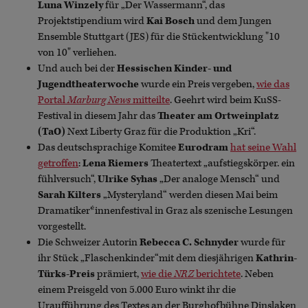
Luna Winzely
für „Der Wassermann“, das
Projektstipendium wird
Kai Bosch
und dem Jungen
Ensemble Stuttgart (JES) für die Stückentwicklung "10
von 10" verliehen.
Und auch bei der
Hessischen Kinder- und
Jugendtheaterwoche
wurde ein Preis vergeben,
wie das
Portal
Marburg News
mitteilte
. Geehrt wird beim KuSS-
Festival in diesem Jahr das
Theater am Ortweinplatz
(TaO)
Next Liberty Graz für die Produktion „Kri“.
Das deutschsprachige Komitee
Eurodram
hat seine Wahl
getroffen
:
Lena Riemers
Theatertext „aufstiegskörper. ein
fühlversuch“,
Ulrike Syhas
„Der analoge Mensch“ und
Sarah Kilters
„Mysteryland“ werden diesen Mai beim
Dramatiker*innenfestival in Graz als szenische Lesungen
vorgestellt.
Die Schweizer Autorin
Rebecca C. Schnyder
wurde für
ihr Stück „Flaschenkinder“mit dem diesjährigen
Kathrin-
Türks-Preis
prämiert,
wie die
NRZ
berichtete
. Neben
einem Preisgeld von 5.000 Euro winkt ihr die
Uraufführung des Textes an der Burghofbühne Dinslaken