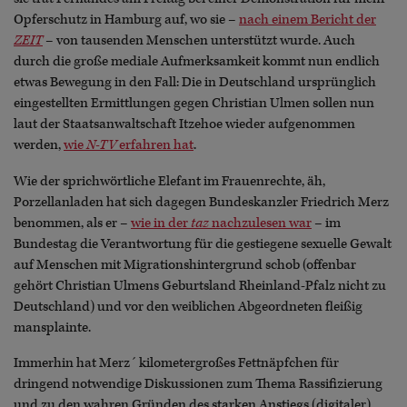
Opferschutz in Hamburg auf, wo sie –
nach einem Bericht der
ZEIT
– von tausenden Menschen unterstützt wurde. Auch
durch die große mediale Aufmerksamkeit kommt nun endlich
etwas Bewegung in den Fall: Die in Deutschland ursprünglich
eingestellten Ermittlungen gegen Christian Ulmen sollen nun
laut der Staatsanwaltschaft Itzehoe wieder aufgenommen
werden,
wie
N-TV
erfahren hat
.
Wie der sprichwörtliche Elefant im Frauenrechte, äh,
Porzellanladen hat sich dagegen Bundeskanzler Friedrich Merz
benommen, als er –
wie in der
taz
nachzulesen war
– im
Bundestag die Verantwortung für die gestiegene sexuelle Gewalt
auf Menschen mit Migrationshintergrund schob (offenbar
gehört Christian Ulmens Geburtsland Rheinland-Pfalz nicht zu
Deutschland) und vor den weiblichen Abgeordneten fleißig
mansplainte.
Immerhin hat Merz´ kilometergroßes Fettnäpfchen für
dringend notwendige Diskussionen zum Thema Rassifizierung
und zu den wahren Gründen des starken Anstiegs (digitaler)