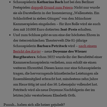
Schauspielerin
Katharina Bach
hat bei den Berliner
Festspielen
doppelt Grund zum Feiern
: Nicht nur wurde
sie als Darstellerin in der Inszenierung „Wallenstein. Ein
Schlachtfest in sieben Gängen“ von den Münchner
Kammerspielen eingeladen – für ihre Rolle wird sie auch
den mit 10.000 Euro dotierten
3sat-Preis
erhalten.
Und zum Schluss geht es um eine der höchsten Ehren in
der österreichischen Theaterwelt: Die 81-jährige
Schauspielerin
Barbara Petritsch
wird –
nach einem
Bericht des
Kurier
– neue
Doyenne des Wiener
Burgtheaters
. Schon 2022 wurde ihr der Berufstitel einer
Kammerschauspielerin verliehen, nun erhält sie einen
weiteren Ehrentitel. Diesen kann nur eine Schauspielerin
tragen, die hervorragende künstlerische Leistungen als
Ensemblemitglied erbracht hat, mindestens zehn Jahre
am Haus tätig ist und das 50. Lebensjahr vollendet hat.
Petritsch wird als neue Doyenne Nachfolgerin der im
letzten Jahr verstorbenen Elisabeth Orth.
Puuuh... haben sich alle heiser gejubelt?