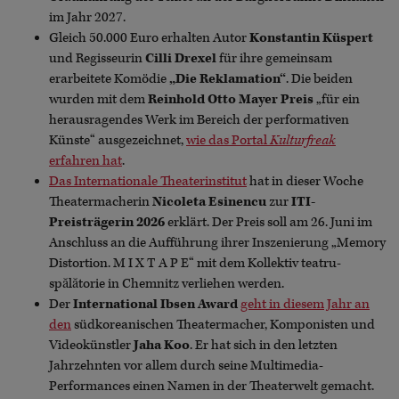
im Jahr 2027.
Gleich 50.000 Euro erhalten Autor
Konstantin Küspert
und Regisseurin
Cilli Drexel
für ihre gemeinsam
erarbeitete Komödie
„Die Reklamation“
. Die beiden
wurden mit dem
Reinhold Otto Mayer Preis
„für ein
herausragendes Werk im Bereich der performativen
Künste“ ausgezeichnet,
wie das Portal
Kulturfreak
erfahren hat
.
Das Internationale Theaterinstitut
hat in dieser Woche
Theatermacherin
Nicoleta Esinencu
zur
ITI-
Preisträgerin 2026
erklärt. Der Preis soll am 26. Juni im
Anschluss an die Aufführung ihrer Inszenierung „Memory
Distortion. M I X T A P E“ mit dem Kollektiv teatru-
spălătorie in Chemnitz verliehen werden.
Der
International Ibsen Award
geht in diesem Jahr an
den
südkoreanischen Theatermacher, Komponisten und
Videokünstler
Jaha Koo
. Er hat sich in den letzten
Jahrzehnten vor allem durch seine Multimedia-
Performances einen Namen in der Theaterwelt gemacht.