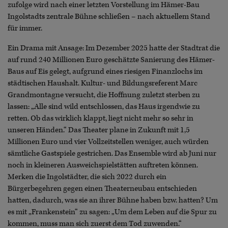
zufolge wird nach einer letzten Vorstellung im Hämer-Bau
Ingolstadts zentrale Bühne schließen – nach aktuellem Stand
für immer.
Ein Drama mit Ansage: Im Dezember 2025 hatte der Stadtrat die
auf rund 240 Millionen Euro geschätzte Sanierung des Hämer-
Baus auf Eis gelegt, aufgrund eines riesigen Finanzlochs im
städtischen Haushalt. Kultur- und Bildungsreferent Marc
Grandmontagne versucht, die Hoffnung zuletzt sterben zu
lassen: „Alle sind wild entschlossen, das Haus irgendwie zu
retten. Ob das wirklich klappt, liegt nicht mehr so sehr in
unseren Händen.“ Das Theater plane in Zukunft mit 1,5
Millionen Euro und vier Vollzeitstellen weniger, auch würden
sämtliche Gastspiele gestrichen. Das Ensemble wird ab Juni nur
noch in kleineren Ausweichspielstätten auftreten können.
Merken die Ingolstädter, die sich 2022 durch ein
Bürgerbegehren gegen einen Theaterneubau entschieden
hatten, dadurch, was sie an ihrer Bühne haben bzw. hatten? Um
es mit „Frankenstein“ zu sagen: „Um dem Leben auf die Spur zu
kommen, muss man sich zuerst dem Tod zuwenden.“