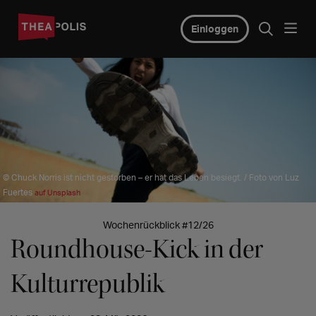
Einloggen
© Chuck Norris ist nicht gestorben – er hat das Leben besiegt. / Foto von Luz
Fuertes
auf Unsplash
Wochenrückblick #12/26
Roundhouse-Kick in der
Kulturrepublik