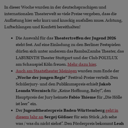
In dieser Woche wurden in der deutschsprachigen und
internationalen Theaterwelt so viele Preise vergeben, dass die
Auflistung hier sehr kurz und knackig ausfallen muss. Achtung,
Luftschlangen und Konfetti bereithalten!
Die Auswahl für das
Theatertreffen der Jugend 2026
steht fest. Auf eine Einladung zu den Berliner Festspielen
dürfen sich unter anderem das RambaZamba Theater, das
LABYRINTH Theater Stuttgart und der Club POLYLUX
am Schauspiel Köln freuen.
Mehr dazu hier
.
Auch am Staatstheater Meinigen
wurden zum Ende der
„Woche der jungen Regie“
Festival-Preise verteilt. Den
Schülerjury- und den Publikumspreis erhielt
Jakob
Leanda Wernisch
für „Keine Hoffnung, Baby!“, den
Hauptpreis der Jury heimste
Fabio Thieme
für „Die Hölle
ist leer“ ein.
Der
Jugendtheaterpreis Baden-Württemberg
geht in
diesem Jahr an
Sergej Gößner
für sein Stück „ich sehe
was / was du nicht siehst“. Den Förderpreis bekommt
Leah