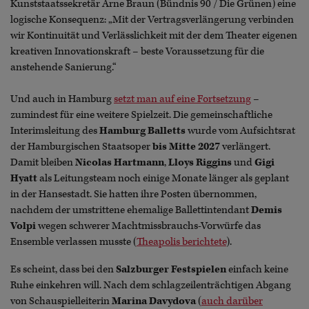
Kunststaatssekretär Arne Braun (Bündnis 90 / Die Grünen) eine
logische Konsequenz: „Mit der Vertragsverlängerung verbinden
wir Kontinuität und Verlässlichkeit mit der dem Theater eigenen
kreativen Innovationskraft – beste Voraussetzung für die
anstehende Sanierung.“
Und auch in Hamburg
setzt man auf eine Fortsetzung
–
zumindest für eine weitere Spielzeit. Die gemeinschaftliche
Interimsleitung des
Hamburg Balletts
wurde vom Aufsichtsrat
der Hamburgischen Staatsoper
bis Mitte 2027
verlängert.
Damit bleiben
Nicolas Hartmann
,
Lloys Riggins
und
Gigi
Hyatt
als Leitungsteam noch einige Monate länger als geplant
in der Hansestadt. Sie hatten ihre Posten übernommen,
nachdem der umstrittene ehemalige Ballettintendant
Demis
Volpi
wegen schwerer Machtmissbrauchs-Vorwürfe das
Ensemble verlassen musste (
Theapolis berichtete
).
Es scheint, dass bei den
Salzburger Festspielen
einfach keine
Ruhe einkehren will. Nach dem schlagzeilenträchtigen Abgang
von Schauspielleiterin
Marina Davydova
(
auch darüber