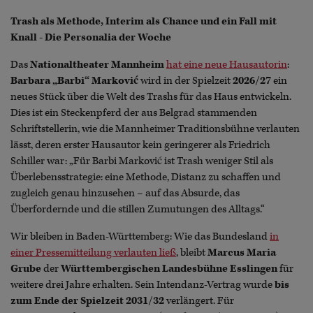
Trash als Methode, Interim als Chance und ein Fall mit
Knall - Die Personalia der Woche
Das
Nationaltheater Mannheim
hat eine neue Hausautorin
:
Barbara „Barbi“ Marković
wird in der Spielzeit
2026/27
ein
neues Stück über die Welt des Trashs für das Haus entwickeln.
Dies ist ein Steckenpferd der aus Belgrad stammenden
Schriftstellerin, wie die Mannheimer Traditionsbühne verlauten
lässt, deren erster Hausautor kein geringerer als Friedrich
Schiller war: „Für Barbi Marković ist Trash weniger Stil als
Überlebensstrategie: eine Methode, Distanz zu schaffen und
zugleich genau hinzusehen – auf das Absurde, das
Überfordernde und die stillen Zumutungen des Alltags.“
Wir bleiben in Baden-Württemberg: Wie das Bundesland
in
einer Pressemitteilung verlauten ließ
, bleibt
Marcus Maria
Grube
der
Württembergischen Landesbühne Esslingen
für
weitere drei Jahre erhalten. Sein Intendanz-Vertrag wurde
bis
zum Ende der Spielzeit 2031/32
verlängert. Für