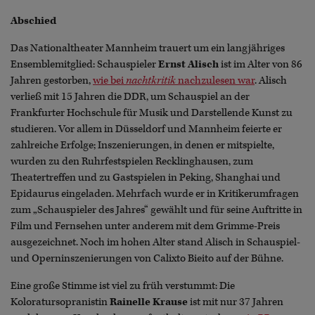
Abschied
Das Nationaltheater Mannheim trauert um ein langjähriges
Ensemblemitglied: Schauspieler
Ernst Alisch
ist im Alter von 86
Jahren gestorben,
wie bei
nachtkritik
nachzulesen war
. Alisch
verließ mit 15 Jahren die DDR, um Schauspiel an der
Frankfurter Hochschule für Musik und Darstellende Kunst zu
studieren. Vor allem in Düsseldorf und Mannheim feierte er
zahlreiche Erfolge; Inszenierungen, in denen er mitspielte,
wurden zu den Ruhrfestspielen Recklinghausen, zum
Theatertreffen und zu Gastspielen in Peking, Shanghai und
Epidaurus eingeladen. Mehrfach wurde er in Kritikerumfragen
zum „Schauspieler des Jahres“ gewählt und für seine Auftritte in
Film und Fernsehen unter anderem mit dem Grimme-Preis
ausgezeichnet. Noch im hohen Alter stand Alisch in Schauspiel-
und Operninszenierungen von Calixto Bieito auf der Bühne.
Eine große Stimme ist viel zu früh verstummt: Die
Koloratursopranistin
Rainelle Krause
ist mit nur 37 Jahren