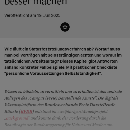
besser machen
Veröffentlicht am 19. Jun 2025
Wie läuft ein Statusfeststellungsverfahren ab? Worauf muss
man bei Verträgen mit Selbstständigen achten und worauf im
tatsächlichen Arbeitsalltag? Dieses Kapitel gibt Antworten
anhand konkreter Fallbeispiele. Mit praktischer Checkliste
"persönliche Voraussetzungen Selbstständigkeit".
Wissen zu bündeln, zu vermitteln und zu erhalten ist das zentrale
Anliegen des „Campus (Freie) Darstellende Künste”. Die digitale
Wissensplattform des
Bundesverbands Freie Darstellende
Künste (
BFDK
)
entstand im zweijährigen Modellprojekt
„
Background
“ und konnte dank der Förderung durch die
Beauftragte der Bundesregierung für Kultur und Medien um