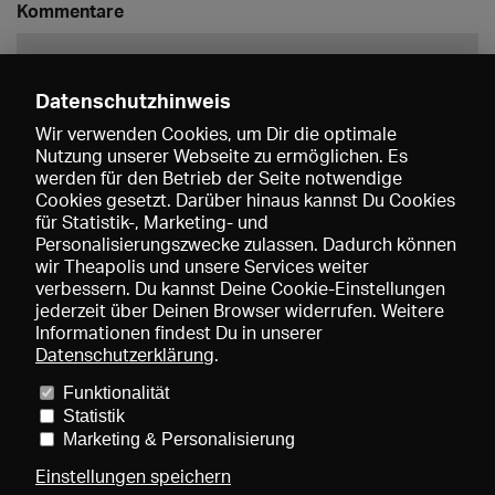
Kommentare
Datenschutzhinweis
Wir verwenden Cookies, um Dir die optimale
Nutzung unserer Webseite zu ermöglichen. Es
werden für den Betrieb der Seite notwendige
Speichern
Cookies gesetzt. Darüber hinaus kannst Du Cookies
für Statistik-, Marketing- und
Personalisierungszwecke zulassen. Dadurch können
wir Theapolis und unsere Services weiter
verbessern. Du kannst Deine Cookie-Einstellungen
jederzeit über Deinen Browser widerrufen. Weitere
Informationen findest Du in unserer
Datenschutzerklärung
.
Funktionalität
Preise und Mitgliedschaften
KIBA
Gagenspiegel
Statistik
Mediadaten
Über uns
Impressum
AGB
Datenschutz
Marketing & Personalisierung
Kontakt
Hilfe
Newsletter
Einstellungen speichern