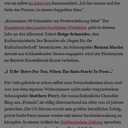
wie sie selbst
im Interview
kommentiert: „Ich bin immer auf der
Seite der Frauen, in einem doppelten Sinn.“
„Kommissar 00 Schneider zur Preisverleihung bitte!“ Der
Kunstpreis des Landes Nordrhein-Westfalen
geht in diesem
Jahr an das Allround-Talent
Helge Schneider
, den
Kulturministerin Ina Brandes als „Segen für die
Kulturlandschaft“ bezeichnete. An Schauspieler
Roman Mucha
,
derzeit am Schlosstheater Moers engagiert, wird der Förderpreis
im Bereich Darstellende Kunst verliehen.
„I´ll Be There For You, When The Rain Starts To Pour...“
Für viele gehörte er schon selbst zum Freundeskreises dazu und
war aus dem eigenen Wohnzimmer nicht mehr wegzudenken:
Schauspieler
Matthew Perry
, der unnachahmliche Chandler
Bing aus „Friends“, ist völlig überraschend im Alter von 54 Jahren
gestorben. Die US-Sitcom wurde sein größter beruflicher Erfolg,
privat hatte Perry immer wieder mit seiner Suchterkrankung zu
kämpfen. In einem Artikel der
Süddeutschen Zeitung
sprechen