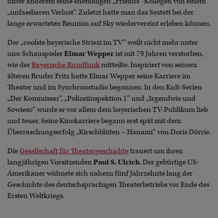
unter anderem seine ehemaligen „Friends“-Kollegen von einem
„unfassbaren Verlust“. Zuletzt hatte man das Sextett bei der
lange erwarteten Reunion auf Sky wiedervereint erleben können.
Der „coolste bayerische Striezi im TV“ weilt nicht mehr unter
uns: Schauspieler
Elmar Wepper
ist mit 79 Jahren verstorben,
wie der
Bayerische Rundfunk
mitteilte. Inspiriert von seinem
älteren Bruder Fritz hatte Elmar Wepper seine Karriere im
Theater und im Synchronstudio begonnen. In den Kult-Serien
„Der Kommissar“, „Polizeiinspektion 1“ und „Irgendwie und
Sowieso“ wurde er vor allem dem bayerischen TV-Publikum lieb
und teuer. Seine Kinokarriere begann erst spät mit dem
Überraschungserfolg „Kirschblüten – Hanami“ von Doris Dörrie.
Die
Gesellschaft für Theatergeschichte
trauert um ihren
langjährigen Vorsitzenden
Paul S. Ulrich
. Der gebürtige US-
Amerikaner widmete sich nahezu fünf Jahrzehnte lang der
Geschichte des deutschsprachigen Theaterbetriebs vor Ende des
Ersten Weltkriegs.