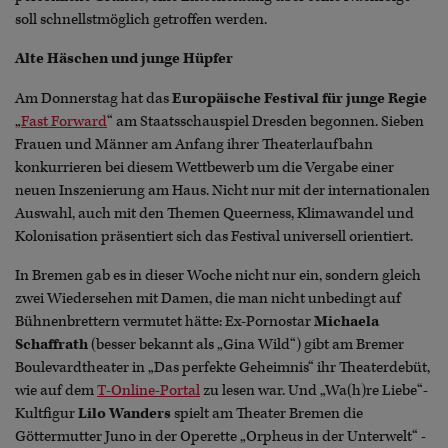
soll schnellstmöglich getroffen werden.
Alte Häschen und junge Hüpfer
Am Donnerstag hat das
Europäische
Festival für junge Regie
„
Fast Forward
“ am Staatsschauspiel Dresden begonnen. Sieben
Frauen und Männer am Anfang ihrer Theaterlaufbahn
konkurrieren bei diesem Wettbewerb um die Vergabe einer
neuen Inszenierung am Haus. Nicht nur mit der internationalen
Auswahl, auch mit den Themen Queerness, Klimawandel und
Kolonisation präsentiert sich das Festival universell orientiert.
In Bremen gab es in dieser Woche nicht nur ein, sondern gleich
zwei Wiedersehen mit Damen, die man nicht unbedingt auf
Bühnenbrettern vermutet hätte: Ex-Pornostar
Michaela
Schaffrath
(besser bekannt als „Gina Wild“) gibt am Bremer
Boulevardtheater in „Das perfekte Geheimnis“ ihr Theaterdebüt,
wie auf dem
T-Online-Portal
zu lesen war. Und „Wa(h)re Liebe“-
Kultfigur
Lilo Wanders
spielt am Theater Bremen die
Göttermutter Juno in der Operette „Orpheus in der Unterwelt“ -