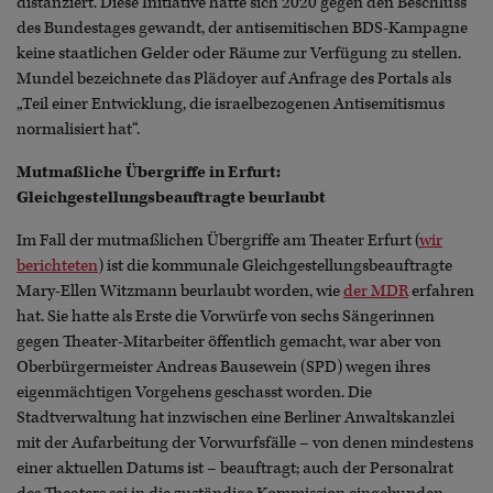
distanziert. Diese Initiative hatte sich 2020 gegen den Beschluss
des Bundestages gewandt, der antisemitischen BDS-Kampagne
keine staatlichen Gelder oder Räume zur Verfügung zu stellen.
Mundel bezeichnete das Plädoyer auf Anfrage des Portals als
„Teil einer Entwicklung, die israelbezogenen Antisemitismus
normalisiert hat“.
Mutmaßliche Übergriffe in Erfurt:
Gleichgestellungsbeauftragte beurlaubt
Im Fall der mutmaßlichen Übergriffe am Theater Erfurt (
wir
berichteten
) ist die kommunale Gleichgestellungsbeauftragte
Mary-Ellen Witzmann beurlaubt worden, wie
der MDR
erfahren
hat. Sie hatte als Erste die Vorwürfe von sechs Sängerinnen
gegen Theater-Mitarbeiter öffentlich gemacht, war aber von
Oberbürgermeister Andreas Bausewein (SPD) wegen ihres
eigenmächtigen Vorgehens geschasst worden. Die
Stadtverwaltung hat inzwischen eine Berliner Anwaltskanzlei
mit der Aufarbeitung der Vorwurfsfälle – von denen mindestens
einer aktuellen Datums ist – beauftragt; auch der Personalrat