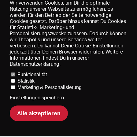
Wir verwenden Cookies, um Dir die optimale
Nutzung unserer Webseite zu ermöglichen. Es
werden für den Betrieb der Seite notwendige
Speichern
Cookies gesetzt. Darüber hinaus kannst Du Cookies
für Statistik-, Marketing- und
Personalisierungszwecke zulassen. Dadurch können
wir Theapolis und unsere Services weiter
verbessern. Du kannst Deine Cookie-Einstellungen
jederzeit über Deinen Browser widerrufen. Weitere
Informationen findest Du in unserer
Datenschutzerklärung
.
Funktionalität
Preise und Mitgliedschaften
KIBA
Gagenspiegel
Statistik
Mediadaten
Über uns
Impressum
AGB
Datenschutz
Marketing & Personalisierung
Kontakt
Hilfe
Newsletter
Einstellungen speichern
Alle akzeptieren
DE
EN
FR