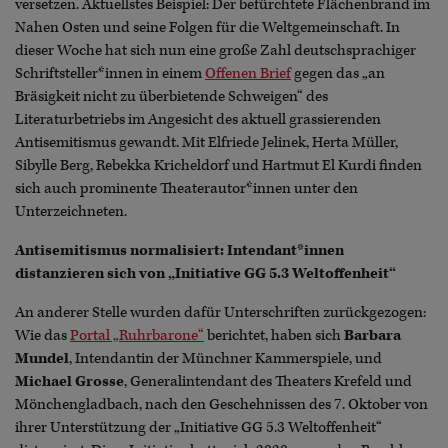
versetzen. Aktuellstes Beispiel: Der befürchtete Flächenbrand im
Nahen Osten und seine Folgen für die Weltgemeinschaft. In
dieser Woche hat sich nun eine große Zahl deutschsprachiger
Schriftsteller*innen in einem
Offenen Brief
gegen das „an
Bräsigkeit nicht zu überbietende Schweigen“ des
Literaturbetriebs im Angesicht des aktuell grassierenden
Antisemitismus gewandt. Mit Elfriede Jelinek, Herta Müller,
Sibylle Berg, Rebekka Kricheldorf und Hartmut El Kurdi finden
sich auch prominente Theaterautor*innen unter den
Unterzeichneten.
Antisemitismus normalisiert: Intendant*innen
distanzieren sich von „Initiative GG 5.3 Weltoffenheit“
An anderer Stelle wurden dafür Unterschriften zurückgezogen:
Wie das
Portal „Ruhrbarone“
berichtet, haben sich
Barbara
Mundel
, Intendantin der Münchner Kammerspiele, und
Michael Grosse
, Generalintendant des Theaters Krefeld und
Mönchengladbach, nach den Geschehnissen des 7. Oktober von
ihrer Unterstützung der „Initiative GG 5.3 Weltoffenheit“