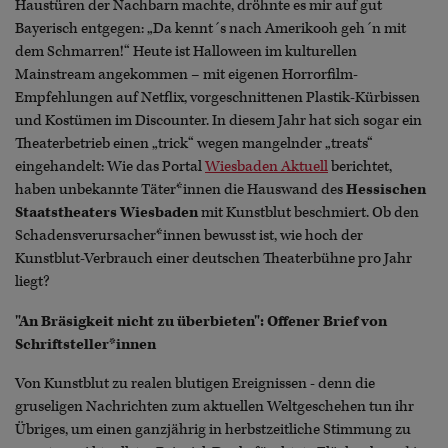
Haustüren der Nachbarn machte, dröhnte es mir auf gut
Bayerisch entgegen: „Da kennt´s nach Amerikooh geh´n mit
dem Schmarren!“ Heute ist Halloween im kulturellen
Mainstream angekommen – mit eigenen Horrorfilm-
Empfehlungen auf Netflix, vorgeschnittenen Plastik-Kürbissen
und Kostümen im Discounter. In diesem Jahr hat sich sogar ein
Theaterbetrieb einen „trick“ wegen mangelnder „treats“
eingehandelt: Wie das Portal
Wiesbaden Aktuell
berichtet,
haben unbekannte Täter*innen die Hauswand des
Hessischen
Staatstheaters Wiesbaden
mit Kunstblut beschmiert. Ob den
Schadensverursacher*innen bewusst ist, wie hoch der
Kunstblut-Verbrauch einer deutschen Theaterbühne pro Jahr
liegt?
"An Bräsigkeit nicht zu überbieten": Offener Brief von
Schriftsteller*innen
Von Kunstblut zu realen blutigen Ereignissen - denn die
gruseligen Nachrichten zum aktuellen Weltgeschehen tun ihr
Übriges, um einen ganzjährig in herbstzeitliche Stimmung zu