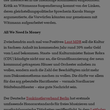
des Theaters sei in die zuständige Kommission eingebunden.
Kritik an Witzmanns Suspendierung kommt von der Linken,
deren gleichstellungspolitische Sprecherin Karola Stange
argumentierte, die Vorwürfen könnten nur gemeinsam mit
Witzmann aufgearbeitet werden.
All We Need Is Money
Zwischendrin auch mal was Positives:
Laut MDR
soll die Kultur
in Sachsen-Anhalt im kommenden Jahr rund 20% mehr Geld
vom Land bekommen. Staats- und Kulturminister Rainer Robra
(CDU) kündigte nicht nur an, die Grundfinanzierung der neun
kommunal getragenen Häuser und Orchester anheben zu
wollen, sondern auch die Zahl der Beschäftigten nicht mehr
zum Diskussionsthema machen zu wollen. Die dürfte vor allem
für das arg gebeutelte Harztheater – vormals Nordharzer
Städtebundtheater – eine gute Nachricht sein.
Der Deutsche
Tonkünstlerverband Berlin
hat erstmals
umfassende Honorarstandards für freies Musizieren und
musikpädagogische Tätigkeiten veröffentlicht. In dem
Leitfaden