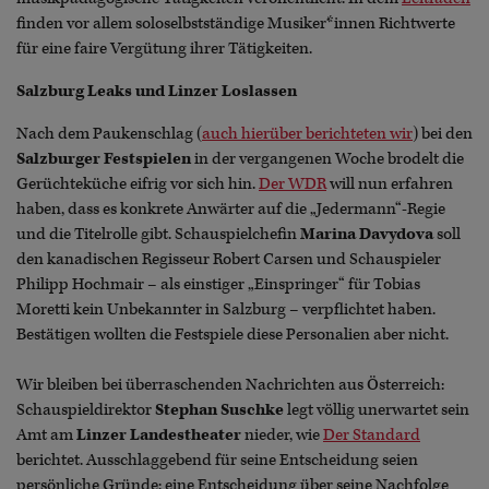
finden vor allem soloselbstständige Musiker*innen Richtwerte
für eine faire Vergütung ihrer Tätigkeiten.
Salzburg Leaks und Linzer Loslassen
Nach dem Paukenschlag (
auch hierüber berichteten wir
) bei den
Salzburger Festspielen
in der vergangenen Woche brodelt die
Gerüchteküche eifrig vor sich hin.
Der WDR
will nun erfahren
haben, dass es konkrete Anwärter auf die „Jedermann“-Regie
und die Titelrolle gibt. Schauspielchefin
Marina Davydova
soll
den kanadischen Regisseur Robert Carsen und Schauspieler
Philipp Hochmair – als einstiger „Einspringer“ für Tobias
Moretti kein Unbekannter in Salzburg – verpflichtet haben.
Bestätigen wollten die Festspiele diese Personalien aber nicht.
Wir bleiben bei überraschenden Nachrichten aus Österreich:
Schauspieldirektor
Stephan Suschke
legt völlig unerwartet sein
Amt am
Linzer Landestheater
nieder, wie
Der Standard
berichtet. Ausschlaggebend für seine Entscheidung seien
persönliche Gründe; eine Entscheidung über seine Nachfolge