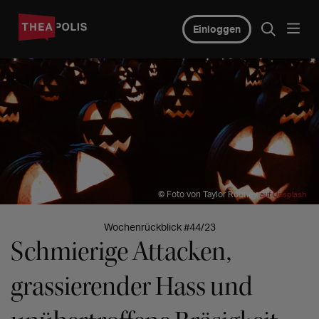
Einloggen
© Foto von Taylor Rooney
auf Unsplash
Wochenrückblick #44/23
Schmierige Attacken,
grassierender Hass und