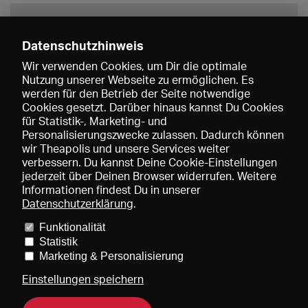
Datenschutzhinweis
Wir verwenden Cookies, um Dir die optimale
Nutzung unserer Webseite zu ermöglichen. Es
werden für den Betrieb der Seite notwendige
Speichern
Cookies gesetzt. Darüber hinaus kannst Du Cookies
für Statistik-, Marketing- und
Personalisierungszwecke zulassen. Dadurch können
wir Theapolis und unsere Services weiter
verbessern. Du kannst Deine Cookie-Einstellungen
jederzeit über Deinen Browser widerrufen. Weitere
Informationen findest Du in unserer
Datenschutzerklärung
.
Funktionalität
Preise und Mitgliedschaften
KIBA
Gagenspiegel
Statistik
Mediadaten
Über uns
Impressum
AGB
Datenschutz
Marketing & Personalisierung
Kontakt
Hilfe
Newsletter
Einstellungen speichern