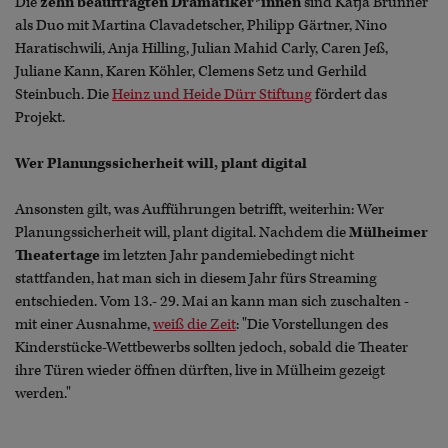
Die
zehn beauftragten Dramatiker*innen
sind Katja Brunner
als Duo mit Martina Clavadetscher, Philipp Gärtner, Nino
Haratischwili, Anja Hilling, Julian Mahid Carly, Caren Jeß,
Juliane Kann, Karen Köhler, Clemens Setz und Gerhild
Steinbuch. Die
Heinz und Heide Dürr Stiftung
fördert das
Projekt.
Wer Planungssicherheit will, plant digital
Ansonsten gilt, was Aufführungen betrifft, weiterhin: Wer
Planungssicherheit will, plant digital. Nachdem die
Mülheimer
Theatertage
im letzten Jahr pandemiebedingt nicht
stattfanden, hat man sich in diesem Jahr fürs Streaming
entschieden. Vom 13.- 29. Mai an kann man sich zuschalten -
mit einer Ausnahme,
weiß die Zeit
: "Die Vorstellungen des
Kinderstücke-Wettbewerbs sollten jedoch, sobald die Theater
ihre Türen wieder öffnen dürften, live in Mülheim gezeigt
werden."