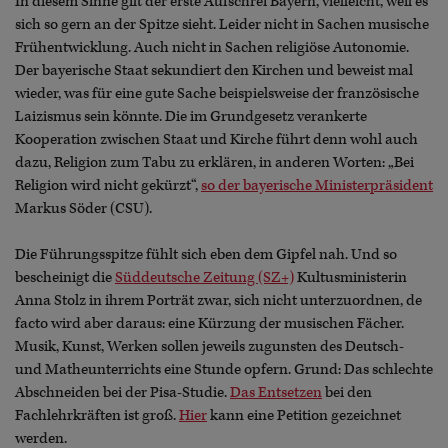
In diesem Sinne gilt der erste Aufschrei Bayern, vielleicht, weil es
sich so gern an der Spitze sieht. Leider nicht in Sachen musische
Frühentwicklung. Auch nicht in Sachen religiöse Autonomie.
Der bayerische Staat sekundiert den Kirchen und beweist mal
wieder, was für eine gute Sache beispielsweise der französische
Laizismus sein könnte. Die im Grundgesetz verankerte
Kooperation zwischen Staat und Kirche führt denn wohl auch
dazu, Religion zum Tabu zu erklären, in anderen Worten: „Bei
Religion wird nicht gekürzt“,
so der bayerische Ministerpräsident
Markus Söder (CSU).
Die Führungsspitze fühlt sich eben dem Gipfel nah. Und so
bescheinigt die
Süddeutsche Zeitung (SZ+)
Kultusministerin
Anna Stolz in ihrem Porträt zwar, sich nicht unterzuordnen, de
facto wird aber daraus: eine Kürzung der musischen Fächer.
Musik, Kunst, Werken sollen jeweils zugunsten des Deutsch-
und Matheunterrichts eine Stunde opfern. Grund: Das schlechte
Abschneiden bei der Pisa-Studie.
Das Entsetzen
bei den
Fachlehrkräften ist groß.
Hier
kann eine Petition gezeichnet
werden.