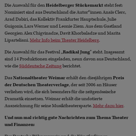
Die Auswahl für den
Heidelberger Stückemarkt
steht fest:
Nominiert sind aus Deutschland die Autor*innen Anaïs Clerc,
Arad Dabiri, das Kollektiv Frankfurter Hauptschule, Julie
Guigonis, Lars Werner und Leonie Ziem. Aus dem Gastland
Georgien Alex Chigvinadze, Davit Khorbaladze und Marita
Liparteliani.
Mehr Info beim Theater Heidelberg
.
Die Auswahl für das Festival „
Radikal Jung
“ steht. Insgesamt
sind 14 Produktionen eingeladen, neun davon aus Deutschland,
wie die
Süddeutsche Zeitung
berichtet.
Das
Nationaltheater Weimar
erhält den diesjährigen
Preis
der Deutschen Theaterverlage
, der seit 2006 an Häuser
verliehen wird, die sich besonders für die zeitgenössische
Dramatik einsetzen. Weimar erhält die undotierte
Auszeichnung für seine Musiktheatersparte.
Mehr dazu hier
.
Und nun mal richtig gute Nachrichten zum Thema Theater
und Finanzen: