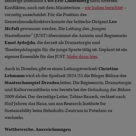
bisherige Intendant
Uwe Eric Laufenberg
nach diversen
Konflikten, auch mit dem Ministerium –
wir haben berichtet
–
vorzeitig ausscheidet. Für die Position des
Generalmusikdirektors konnte der britische Dirigent
Leo
McFall
gewonnen werden. Die Leitung des „Jungen
Staatstheater“ (JUST) übernimmt die Autorin und Regisseurin
Emel Aydoğdu
, die derzeit als Dramaturgin und
Theaterpädagogin für die junge Sparte tätig ist. Geplant ist ein
eigenes Ensemble für das JUST.
Mehr dazu hier
.
Auch in Dresden gibt es einen Leitungswechsel:
Christine
Lehmann
wird ab der Spielzeit 2024/25 die Bürger:Bühne des
Staatsschauspiel Dresden
leiten. Die Regisseurin, Dramaturgin
und Kulturvermittlerin war bereits bei der Gründung der Bühne
2009 dabei. Der derzeitige Leiter, Tobias Rausch, verlässt nach
fünf Jahren das Haus, um ans Research Institute for
Sustainability beim Helmholtz-Zentrum in Potsdam zu
wechseln.
Wettbewerbe, Auszeichnungen