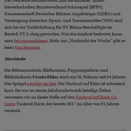
Der Deutsche Bühnenverein und die Künstler*innen-
Gewerkschaften Bundesverband Schauspiel (BFFS),
Genossenschaft Deutscher Bühnen Angehöriger (GDBA) und
Vereinigung deutscher Opern- und Tanzensembles (VdO) sind
sich bei der Tariferhöhung für NV Bühne Beschäftigte im
Bereich TV-L einig geworden. Was das konkret bedeutet, kann
man
bei uns nachlesen
. Mehr zur „Nachricht der Woche“ gibt es
beim
Van Magazin
.
Abschiede
Die Bühnenautorin, Bildhauerin, Puppenspielerin und
Bibliothekarin
Ursula Ehler
starb am 26. Februar mit 84 Jahren.
Der Spiegel
würdigt sie hier
. Der Nachruf auf Ehler ist schreiend
kurz. Sie war an einem Jahrhundertwerk beteiligt. Daher
verweisen wir an dieser Stelle auf den
Nachruf auf ihren Co-
Autor
Tankred Dorst, der bereits 2017 im Alter von 91 Jahren
verstarb.