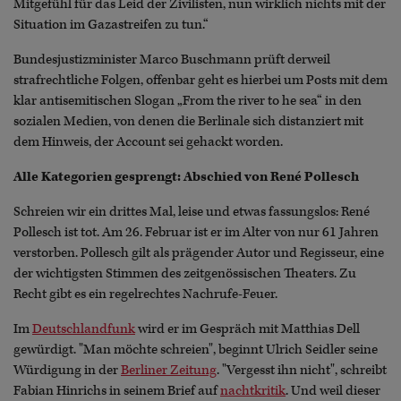
Mitgefühl für das Leid der Zivilisten, nun wirklich nichts mit der
Situation im Gazastreifen zu tun.“
Bundesjustizminister Marco Buschmann prüft derweil
strafrechtliche Folgen, offenbar geht es hierbei um Posts mit dem
klar antisemitischen Slogan „From the river to he sea“ in den
sozialen Medien, von denen die Berlinale sich distanziert mit
dem Hinweis, der Account sei gehackt worden.
Alle Kategorien gesprengt: Abschied von René Pollesch
Schreien wir ein drittes Mal, leise und etwas fassungslos: René
Pollesch ist tot.
Am 26. Februar ist er im Alter von nur 61 Jahren
verstorben. Pollesch gilt als prägender Autor und Regisseur, eine
der wichtigsten Stimmen des zeitgenössischen Theaters. Zu
Recht gibt es ein regelrechtes Nachrufe-Feuer.
Im
Deutschlandfunk
wird er im Gespräch mit Matthias Dell
gewürdigt. "Man möchte schreien", beginnt Ulrich Seidler seine
Würdigung in der
Berliner Zeitung
. "Vergesst ihn nicht", schreibt
Fabian Hinrichs in seinem Brief auf
nachtkritik
. Und weil dieser