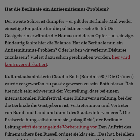
Hat die Berlinale ein Antisemitismus-Problem?
Der zweite Schrei ist dumpfer – er gilt der Berlinale. Mal wieder
einseitige Empathie für die palästinensische Seite? Die
Gastgeberin erwähnte die Hamas und deren Opfer – als einzige.
Eindeutig fehlte hier die Balance. Hat die Berlinale nun ein
Antisemitismus-Problem? Oder haben wir verlernt, Diskurse
zuzulassen? Viel ist dazu schon geschrieben worden,
hier wird
kontrovers diskutiert
.
Kulturstaatsministerin Claudia Roth (Bündnis 90 / Die Grünen)
wurde vorgeworfen, zu passiv gewesen zu sein. Roth hierzu: "Ich
tue mich sehr schwer mit der Vorstellung, dass bei einem
internationalen Filmfestival, einer Kulturveranstaltung, bei der
die Berlinale die Gastgeberin ist, Vertreterinnen und Vertreter
von Bund und Land und damit des Staates intervenieren". Die
Preisverleihung selbst nennt sie „missglückt“, der Berlinale-
Leitung
wirft sie mangelnde Vorbereitung vor
. Den Auftritt des
Filmemachers Ben Russell ordnet sie klar ein: „Das hat, bei allem