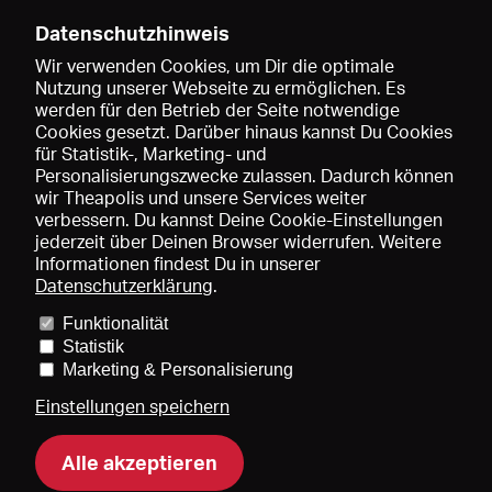
Datenschutzhinweis
Wir verwenden Cookies, um Dir die optimale
Nutzung unserer Webseite zu ermöglichen. Es
werden für den Betrieb der Seite notwendige
Speichern
Cookies gesetzt. Darüber hinaus kannst Du Cookies
für Statistik-, Marketing- und
Personalisierungszwecke zulassen. Dadurch können
wir Theapolis und unsere Services weiter
verbessern. Du kannst Deine Cookie-Einstellungen
jederzeit über Deinen Browser widerrufen. Weitere
Informationen findest Du in unserer
Datenschutzerklärung
.
Funktionalität
Preise und Mitgliedschaften
KIBA
Gagenspiegel
Statistik
Mediadaten
Über uns
Impressum
AGB
Datenschutz
Marketing & Personalisierung
Kontakt
Hilfe
Newsletter
Einstellungen speichern
Alle akzeptieren