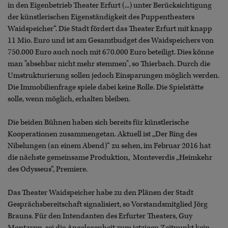
in den Eigenbetrieb Theater Erfurt (...) unter Berücksichtigung
der künstlerischen Eigenständigkeit des Puppentheaters
Waidspeicher“. Die Stadt fördert das Theater Erfurt mit knapp
11 Mio. Euro und ist am Gesamtbudget des Waidspeichers von
750.000 Euro auch noch mit 670.000 Euro beteiligt. Dies könne
man "absehbar nicht mehr stemmen", so Thierbach. Durch die
Umstrukturierung sollen jedoch Einsparungen möglich werden.
Die Immobilienfrage spiele dabei keine Rolle. Die Spielstätte
solle, wenn möglich, erhalten bleiben.
Die beiden Bühnen haben sich bereits für künstlerische
Kooperationen zusammengetan. Aktuell ist „Der Ring des
Nibelungen (an einem Abend)“ zu sehen, im Februar 2016 hat
die nächste gemeinsame Produktion, Monteverdis „Heimkehr
des Odysseus“, Premiere.
Das Theater Waidspeicher habe zu den Plänen der Stadt
Gesprächsbereitschaft signalisiert, so Vorstandsmitglied Jörg
Brauns. Für den Intendanten des Erfurter Theaters, Guy
Montavon, sei die Angelegenheit zum jetzigen Zeitpunkt kein