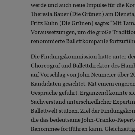
werde und auch neue Impulse für die Ko
Theresia Bauer (Die Grünen) am Dienstag
Fritz Kuhn (Die Grünen) sagte: “Mit Tam
Voraussetzungen, um die große Tradition 
renommierte Ballettkompanie fortzuführ
Die Findungskommission hatte unter der
Choreograf und Ballettdirektor des Hamb
auf Vorschlag von John Neumeier über 2
Kandidaten gesichtet. Mit einem engeren
Gespräche geführt. Ergänzend konnte s
Sachverstand unterschiedlicher Experti
Ballettwelt stützen. Ziel der Findungsko
die das bedeutsame John-Cranko-Reperto
Renommee fortführen kann. Gleichzeitig 