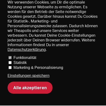
Wir verwenden Cookies, um Dir die optimale
Nutzung unserer Webseite zu ermöglichen. Es
werden für den Betrieb der Seite notwendige
Speichern
Cookies gesetzt. Darüber hinaus kannst Du Cookies
für Statistik-, Marketing- und
Personalisierungszwecke zulassen. Dadurch können
wir Theapolis und unsere Services weiter
verbessern. Du kannst Deine Cookie-Einstellungen
jederzeit über Deinen Browser widerrufen. Weitere
Informationen findest Du in unserer
Datenschutzerklärung
.
Funktionalität
Preise und Mitgliedschaften
KIBA
Gagenspiegel
Statistik
Mediadaten
Über uns
Impressum
AGB
Datenschutz
Marketing & Personalisierung
Kontakt
Hilfe
Newsletter
Einstellungen speichern
Alle akzeptieren
DE
EN
FR