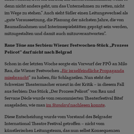
denn nicht anders geht, um das Unternehmen zu retten, nicht
im Wege zu stehen.“ Auch sieht Sidler einen Leitungswechsel als
„gute Voraussetzung, die Planung der nächsten Jahre, die von
Baumaßnahmen und Interimsspielstätten geprägt sein werden,
mitzugestalten und damit auch mitzuverantworten“.
Raue Töne aus Serbien: Wiener Festwochen-Stück „Prozess
Pelicot“ darf nicht nach Belgrad
Schon in der letzten Woche sorgte ein Vorwurf der FPÖ an Milo
Rau, die Wiener Festwochen „
für israelfeindliche Propaganda
missbraucht
“ zu haben, für Schlagzeilen. Nun steht der
Schweizer Theatermacher erneut in der Kritik – in diesem Fall
aus Serbien: Das Stück „Der Prozess Pelicot“ von Rau und
Servane Dècle wurde vom renommierten Theaterfestival Bitef
ausgeladen, wie man
im
Standard
nachlesen konnte
.
Diese Entscheidung wurde vom Vorstand des Belgrader
International Theatre Festival getroffen – nicht vom
künstlerischen Leitungsteam, das nun selbst Konsequenzen