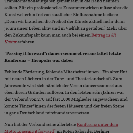
Transformationsaufgaben gemeinsam in die Hand nehmen
sollten. Für ein professionelles Zusammenwirken müsse aber die
Kunst weiterhin frei von staatlicher Einflussnahme bleiben:
„Denn wir brauchen die Freiheit der Künste aktuell mehr denn
je, um unser Leben aktiv und in Vielfalt zu gestalten.“ Mehr über
den Zukunftspakt kann man auch bei einem
Beitrag in
SR
Kultur
erfahren.
"Passing it forward": dancersconnect veranstaltet letzte
Konferenz – Theapolis war dabei
Fehlende Förderung, fehlende Mitarbeiter*innen... Ein alter Hut
mit neuen Löchern in der Tanz- und Theaterlandschaft. Zum
Jahresende wird sich nämlich der Verein dancersconnect aus
eben diesen Gründen auflösen. In den letzten zehn Jahren war
der Verband von 270 auf fast 1000 Mitglieder angewachsen und
konnte Tänzer*innen der festen Häusern und der freien Szene
in ganz Deutschland miteinander vernetzen.
Nun hat der Verband seine allerletzte
Konferenz unter dem
Motto „passing it forward“
im Roten Salon der Berliner