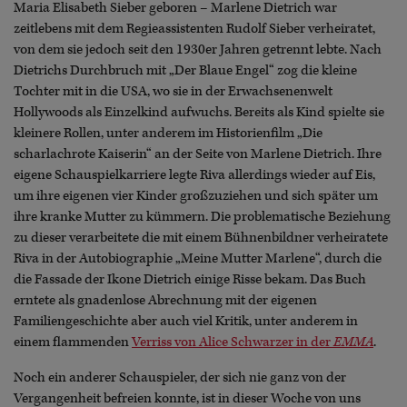
Maria Elisabeth Sieber geboren – Marlene Dietrich war
zeitlebens mit dem Regieassistenten Rudolf Sieber verheiratet,
von dem sie jedoch seit den 1930er Jahren getrennt lebte. Nach
Dietrichs Durchbruch mit „Der Blaue Engel“ zog die kleine
Tochter mit in die USA, wo sie in der Erwachsenenwelt
Hollywoods als Einzelkind aufwuchs. Bereits als Kind spielte sie
kleinere Rollen, unter anderem im Historienfilm „Die
scharlachrote Kaiserin“ an der Seite von Marlene Dietrich. Ihre
eigene Schauspielkarriere legte Riva allerdings wieder auf Eis,
um ihre eigenen vier Kinder großzuziehen und sich später um
ihre kranke Mutter zu kümmern. Die problematische Beziehung
zu dieser verarbeitete die mit einem Bühnenbildner verheiratete
Riva in der Autobiographie „Meine Mutter Marlene“, durch die
die Fassade der Ikone Dietrich einige Risse bekam. Das Buch
erntete als gnadenlose Abrechnung mit der eigenen
Familiengeschichte aber auch viel Kritik, unter anderem in
einem flammenden
Verriss von Alice Schwarzer in der
EMMA
.
Noch ein anderer Schauspieler, der sich nie ganz von der
Vergangenheit befreien konnte, ist in dieser Woche von uns