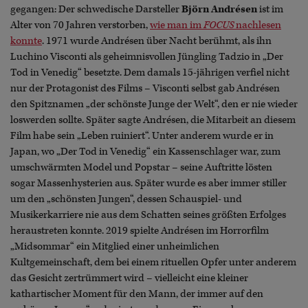
gegangen: Der schwedische Darsteller
Björn Andrésen
ist im
Alter von 70 Jahren verstorben,
wie man im
FOCUS
nachlesen
konnte
. 1971 wurde Andrésen über Nacht berühmt, als ihn
Luchino Visconti als geheimnisvollen Jüngling Tadzio in „Der
Tod in Venedig“ besetzte. Dem damals 15-jährigen verfiel nicht
nur der Protagonist des Films – Visconti selbst gab Andrésen
den Spitznamen „der schönste Junge der Welt“, den er nie wieder
loswerden sollte. Später sagte Andrésen, die Mitarbeit an diesem
Film habe sein „Leben ruiniert“. Unter anderem wurde er in
Japan, wo „Der Tod in Venedig“ ein Kassenschlager war, zum
umschwärmten Model und Popstar – seine Auftritte lösten
sogar Massenhysterien aus. Später wurde es aber immer stiller
um den „schönsten Jungen“, dessen Schauspiel- und
Musikerkarriere nie aus dem Schatten seines größten Erfolges
heraustreten konnte. 2019 spielte Andrésen im Horrorfilm
„Midsommar“ ein Mitglied einer unheimlichen
Kultgemeinschaft, dem bei einem rituellen Opfer unter anderem
das Gesicht zertrümmert wird – vielleicht eine kleiner
kathartischer Moment für den Mann, der immer auf den