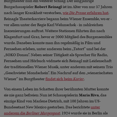
Burgtheater nun ein weiterer Schlag: Der langjährige
Burgschauspieler
Robert Reinagl
ist im Alter von nur 57 Jahren
nach langer Krankheit verstorben,
wie
Die Presse
erfahren hat
.
Reinagls Theaterkarriere begann beim Wiener Ensemble, wo er -
vor allem unter der Regie Karl Welunschek - in zahlreichen
Inszenierungen auftrat. Weitere Stationen führten ihn nach
Klagenfurt und Graz, bevor er 2000 Mitglied des Burgensembles
wurde. Daneben konnte man ihn regelmäßig in Film und
Fernsehen erleben, unter anderem beim „Tatort“ und bei der
„SOKO Donau“. Neben seiner Tätigkeit als Sprecher für Radio,
Fernsehen und Hörbuch widmete sich Reinagl mit Leidenschaft
der traditionellen Wiener Musik, unter anderem mit seinem Trio
„Geschwister Mondschein“. Ein Nachruf auf den „wienerischsten
Wiener“ im Burgtheater
findet sich beim
Kurier
.
Von einem Leben im Schatten ihrer berühmten Mutter konnte
sie nie ganz befreien: Nun ist Schauspielerin
Maria Riva
, das
einzige Kind von Marlene Dietrich, mit 100 Jahren im US-
Bundesstaat New Mexico gestorben. Das berichtete
unter
anderem die
Berliner Morgenpost
. 1924 wurde sie in Berlin als