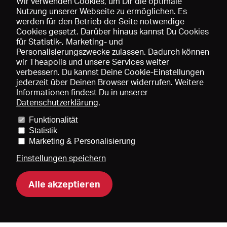
Wir verwenden Cookies, um Dir die optimale
Nutzung unserer Webseite zu ermöglichen. Es
werden für den Betrieb der Seite notwendige
Speichern
Cookies gesetzt. Darüber hinaus kannst Du Cookies
für Statistik-, Marketing- und
Personalisierungszwecke zulassen. Dadurch können
wir Theapolis und unsere Services weiter
verbessern. Du kannst Deine Cookie-Einstellungen
jederzeit über Deinen Browser widerrufen. Weitere
Informationen findest Du in unserer
Datenschutzerklärung
.
Funktionalität
Preise und Mitgliedschaften
KIBA
Gagenspiegel
Statistik
Mediadaten
Über uns
Impressum
AGB
Datenschutz
Marketing & Personalisierung
Kontakt
Hilfe
Newsletter
Einstellungen speichern
Alle akzeptieren
DE
EN
FR