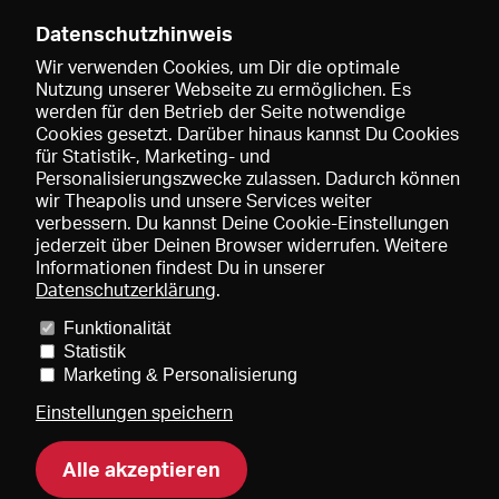
Datenschutzhinweis
Wir verwenden Cookies, um Dir die optimale
Nutzung unserer Webseite zu ermöglichen. Es
werden für den Betrieb der Seite notwendige
Speichern
Cookies gesetzt. Darüber hinaus kannst Du Cookies
für Statistik-, Marketing- und
Personalisierungszwecke zulassen. Dadurch können
wir Theapolis und unsere Services weiter
verbessern. Du kannst Deine Cookie-Einstellungen
jederzeit über Deinen Browser widerrufen. Weitere
Informationen findest Du in unserer
Datenschutzerklärung
.
Funktionalität
Preise und Mitgliedschaften
KIBA
Gagenspiegel
Statistik
Mediadaten
Über uns
Impressum
AGB
Datenschutz
Marketing & Personalisierung
Kontakt
Hilfe
Newsletter
Einstellungen speichern
Alle akzeptieren