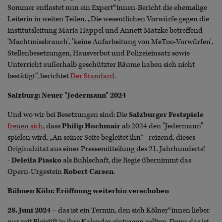
Sommer entlastet nun ein Expert*innen-Bericht die ehemalige
Leiterin in weiten Teilen. „Die wesentlichen Vorwürfe gegen die
Institutsleitung Maria Happel und Annett Matzke betreffend
'Machtmissbrauch', 'keine Aufarbeitung von MeToo-Vorwürfen',
Stellenbesetzungen, Hausverbot und Polizeieinsatz sowie
Unterricht außerhalb geschützter Räume haben sich nicht
bestätigt“, berichtet
Der Standard
.
Salzburg: Neuer "Jedermann" 2024
Und wo wir bei Besetzungen sind: Die
Salzburger Festspiele
freuen sich
, dass
Philip Hochmair
ab 2024 den "Jedermann"
spielen wird. „An seiner Seite begleitet ihn“ - reizend, dieses
Originalzitat aus einer Pressemitteilung des 21. Jahrhunderts!
-
Deleila Piasko
als Buhlschaft, die Regie übernimmt das
Opern-Urgestein
Robert Carsen
.
Bühnen Köln: Eröffnung weiterhin verschoben
28. Juni 2024
– das ist ein Termin, den sich Kölner*innen lieber
nur mit Bleistift in ihre Kalender eintragen sollten. Denn das ist