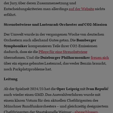
der Jury, über deren Zusammensetzung und
Entscheidungskriterien man allerdings
auf der Website
nichts
erfährt.
Streuobstwiese und Lastenrad: Orchester auf CO2-Mission
Der Umwelt wurde in der vergangenen Woche von deutschen
Orchestern auch allerhand Gutes getan. Die
Bamberger
Symphoniker
kompensieren Teile ihrer CO2-Emissionen
dadurch, dass sie die
Pflege für eine Streuobstwiese
übernehmen. Und die
Duisburger Philharmoniker
freuen sich
über ein eigens gebautes Lastenrad, das weder Benzin braucht,
noch Parkplatzprobleme hat.
Leitung
Ab der Spielzeit 2024/25 hat die
Oper Leipzig
mit
Ivan Repušić
auch wieder einen GMD. Das Auswahlverfahren wurde mit
einem klaren Votum für den aktuellen Chefdirigenten des
Münchner Rundfunkorchesters – und gleichzeitig designiertem
Chefdirigenten der Staatskapelle Weimar -
abgeschlossen
.