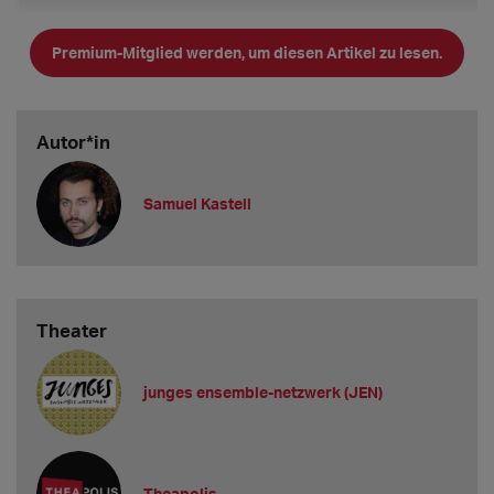
Premium-Mitglied werden, um diesen Artikel zu lesen.
Autor*in
Samuel Kastell
Theater
KIBA-Infos im Überblick
1. Vakanzen und Gagen
junges ensemble-netzwerk (JEN)
Gibt es bei Ihnen aktuell Vakanzen?
Voraussichtlich ja, ab 01.11. weiß ich dann genau wie viele.
Welche Mindestgage bieten Sie Berufsanfänger*innen
Theapolis