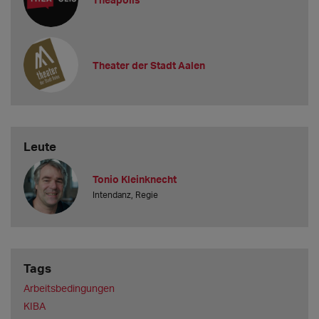
derzeit an? Ist die Gage verhandelbar?
Mindestgage – und
wir haben da als kleines Theater wenig Verhandlungsspielraum.
Welc
Theater der Stadt Aalen
Leute
Tonio Kleinknecht
Intendanz, Regie
Tags
Arbeitsbedingungen
KIBA