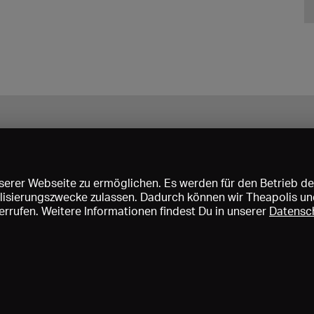
erer Webseite zu ermöglichen. Es werden für den Betrieb de
nalisierungszwecke zulassen. Dadurch können wir Theapolis un
rrufen. Weitere Informationen findest Du in unserer
Datensc
ise und Mitgliedschaften
KIBA
Gagenspiegel
Mediadaten
Über 