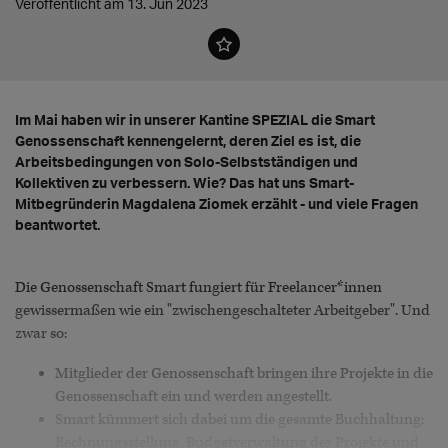
Veröffentlicht am 13. Jun 2023
Im Mai haben wir in unserer Kantine SPEZIAL die Smart
Genossenschaft kennengelernt, deren Ziel es ist, die
Arbeitsbedingungen von Solo-Selbstständigen und
Kollektiven zu verbessern. Wie? Das hat uns Smart-
Mitbegründerin Magdalena Ziomek erzählt - und viele Fragen
beantwortet.
Die Genossenschaft Smart fungiert für Freelancer*innen
gewissermaßen wie ein "zwischengeschalteter Arbeitgeber". Und
zwar so:
Mitglieder der Genossenschaft bringen ihre Projekte in die
Genossenschaft ein und werden angestellt.
Smart kümmert sich dabei um die gesamte Buchhaltung:
Rechnungsstellung, Budgetverwaltung der Projekte und