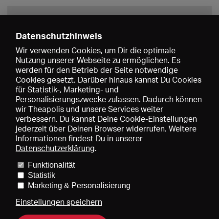
Datenschutzhinweis
Wir verwenden Cookies, um Dir die optimale
Nutzung unserer Webseite zu ermöglichen. Es
werden für den Betrieb der Seite notwendige
Speichern
Cookies gesetzt. Darüber hinaus kannst Du Cookies
für Statistik-, Marketing- und
Personalisierungszwecke zulassen. Dadurch können
wir Theapolis und unsere Services weiter
verbessern. Du kannst Deine Cookie-Einstellungen
jederzeit über Deinen Browser widerrufen. Weitere
Informationen findest Du in unserer
Datenschutzerklärung
.
Funktionalität
Preise und Mitgliedschaften
KIBA
Gagenspiegel
Statistik
Mediadaten
Über uns
Impressum
AGB
Datenschutz
Marketing & Personalisierung
Kontakt
Hilfe
Newsletter
Einstellungen speichern