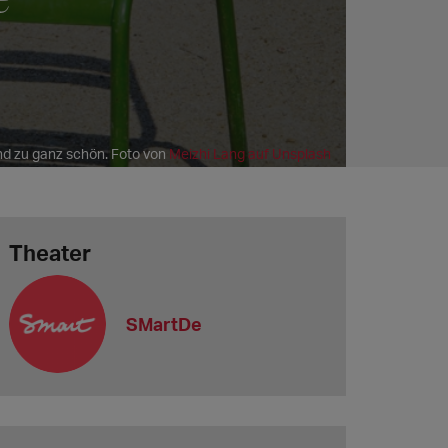
nd zu ganz schön. Foto von
Meizhi Lang auf Unsplash
Theater
SMartDe