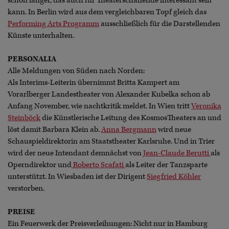
schon länger, das auch für Theaterschaffende interessant sein
kann. In Berlin wird aus dem vergleichbaren Topf gleich das
Performing Arts Programm
ausschließlich für die Darstellenden
Künste unterhalten.
PERSONALIA
Alle Meldungen von Süden nach Norden:
Als Interims-Leiterin übernimmt Britta Kampert am
Vorarlberger Landestheater von Alexander Kubelka schon ab
Anfang November, wie nachtkritik meldet. In Wien tritt
Veronika
Steinböck
die Künstlerische Leitung des KosmosTheaters an und
löst damit Barbara Klein ab.
Anna Bergmann
wird neue
Schauspieldirektorin am Staatstheater Karlsruhe. Und in Trier
wird der neue Intendant demnächst von
Jean-Claude Berutti
als
Operndirektor und
Roberto Scafati
als Leiter der Tanzsparte
unterstützt. In Wiesbaden ist der Dirigent
Siegfried Köhler
verstorben.
PREISE
Ein Feuerwerk der Preisverleihungen: Nicht nur in Hamburg