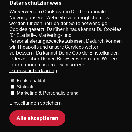
Datenschutzhinweis
Wir verwenden Cookies, um Dir die optimale
Nutzung unserer Webseite zu ermöglichen. Es
werden für den Betrieb der Seite notwendige
Speichern
Cookies gesetzt. Darüber hinaus kannst Du Cookies
für Statistik-, Marketing- und
Personalisierungszwecke zulassen. Dadurch können
wir Theapolis und unsere Services weiter
verbessern. Du kannst Deine Cookie-Einstellungen
jederzeit über Deinen Browser widerrufen. Weitere
Informationen findest Du in unserer
Datenschutzerklärung
.
Funktionalität
Preise und Mitgliedschaften
KIBA
Gagenspiegel
Statistik
Mediadaten
Über uns
Impressum
AGB
Datenschutz
Marketing & Personalisierung
Kontakt
Hilfe
Newsletter
Einstellungen speichern
Alle akzeptieren
DE
EN
FR