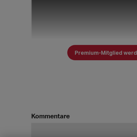
Premium-Mitglied werde
Kommentare
Hast du auch eine Frage an mich, die ic
sie mir unten ins Kommentarfeld rein u