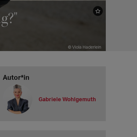
g?"
© Viola Haderlein
Autor*in
Gabriele Wohlgemuth