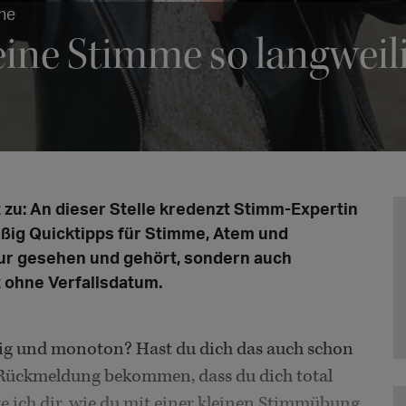
ne
ine Stimme so langweili
t zu: An dieser Stelle kredenzt Stimm-Expertin
ßig Quicktipps für Stimme, Atem und
t nur gesehen und gehört, sondern auch
 ohne Verfallsdatum.
ig und monoton? Hast du dich das auch schon
e Rückmeldung bekommen, dass du dich total
e ich dir, wie du mit einer kleinen Stimmübung