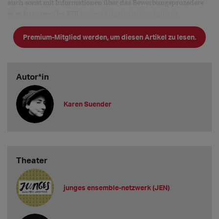
auch sonst mit Informationen über das Bewerbungsprozedere
eher knausern. Im KIBA -
dem Künstlerischen Initiativ
Bewerbungs Almanach
- aber lassen sie einmal im Jahr die Hos
Premium-Mitglied werden, um diesen Artikel zu lesen.
Autor*in
Karen Suender
Theater
junges ensemble-netzwerk (JEN)