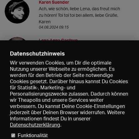
Karen Suender
Ach, wie schön, liebe Lena, das freut mich
zu hören! Toi toi toi bei allem, liebe Grüße,
Karen
04.08.2024 09:15
Lena Anna Castrup
Hammer. Danke für diesen Überblick - der
Datenschutzhinweis
ist genau das, was ich mir gerade erträumt
habe ;)
Wir verwenden Cookies, um Dir die optimale
Liebe Grüße aus derzeit Hamburg,
Nutzung unserer Webseite zu ermöglichen. Es
Lena
werden für den Betrieb der Seite notwendige
03.08.2024 08:36
Cookies gesetzt. Darüber hinaus kannst Du Cookies
für Statistik-, Marketing- und
Personalisierungszwecke zulassen. Dadurch können
wir Theapolis und unsere Services weiter
verbessern. Du kannst Deine Cookie-Einstellungen
jederzeit über Deinen Browser widerrufen. Weitere
Informationen findest Du in unserer
Datenschutzerklärung
.
Funktionalität