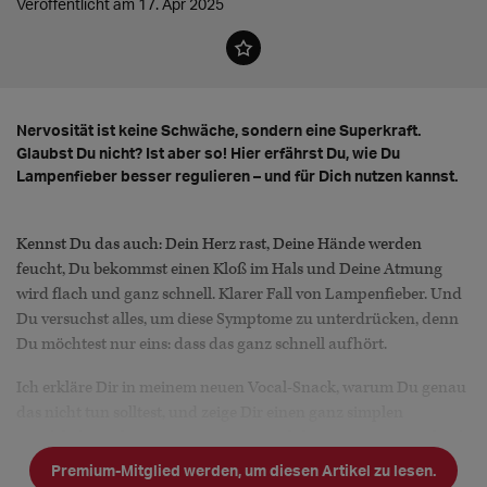
Veröffentlicht am 17. Apr 2025
Nervosität ist keine Schwäche, sondern eine Superkraft.
Glaubst Du nicht? Ist aber so! Hier erfährst Du, wie Du
Lampenfieber besser regulieren – und für Dich nutzen kannst.
Kennst Du das auch: Dein Herz rast, Deine Hände werden
feucht, Du bekommst einen Kloß im Hals und Deine Atmung
wird flach und ganz schnell. Klarer Fall von Lampenfieber. Und
Du versuchst alles, um diese Symptome zu unterdrücken, denn
Du möchtest nur eins: dass das ganz schnell aufhört.
Ich erkläre Dir in meinem neuen Vocal-Snack, warum Du genau
das nicht tun solltest, und zeige Dir einen ganz simplen
Mindshift-Hack, wie Du Dein Lampenfieber in Deine Superkraft
verwandelst.
Premium-Mitglied werden, um diesen Artikel zu lesen.