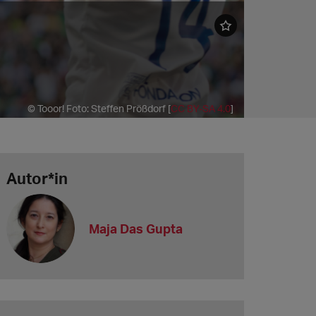
© Tooor! Foto: Steffen Prößdorf [
CC BY-SA 4.0
]
Autor*in
Maja Das Gupta