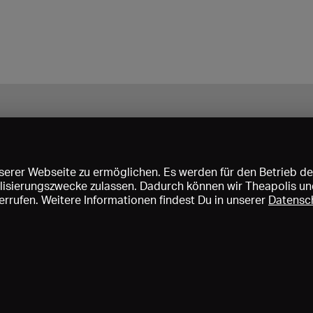
erer Webseite zu ermöglichen. Es werden für den Betrieb de
nalisierungszwecke zulassen. Dadurch können wir Theapolis un
rrufen. Weitere Informationen findest Du in unserer
Datensc
ise und Mitgliedschaften
KIBA
Gagenspiegel
Mediadaten
Über 
Impressum
AGB
Datenschutz
Kontakt
Hilfe
Newsletter