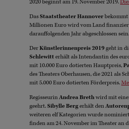
2020 beginnt am 19. November 2019.
Die
Das
Staatstheater Hannover
bekommt n
Millionen Euro wird vom Land finanzier
darauffolgenden Jahr abgeschlossen sein
Der
Künstlerinnenpreis 2019
geht in 
Schlewitt
erhält als Intendantin des eu
mit 10.000 Euro dotierten Hauptpreis,
Pa
des Theaters Oberhausen, die 2021 als S
mit 5.000 Euro dotierten Förderpreis.
Meh
Regisseurin
Andrea Breth
wird mit ein
geehrt.
Sibylle Berg
erhält den
Autoren
weiteren elf Kategorien wurde nominier
finden am 24. November im Theater an de