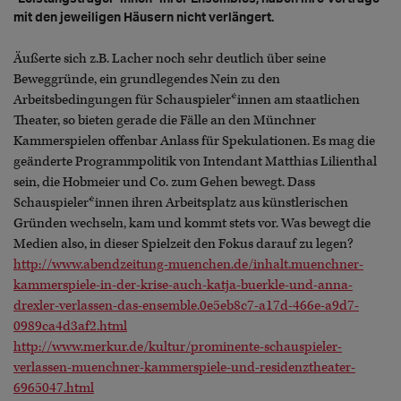
mit den jeweiligen Häusern nicht verlängert.
Äußerte sich z.B. Lacher noch sehr deutlich über seine
Beweggründe, ein grundlegendes Nein zu den
Arbeitsbedingungen für Schauspieler*innen am staatlichen
Theater, so bieten gerade die Fälle an den Münchner
Kammerspielen offenbar Anlass für Spekulationen. Es mag die
geänderte Programmpolitik von Intendant Matthias Lilienthal
sein, die Hobmeier und Co. zum Gehen bewegt. Dass
Schauspieler*innen ihren Arbeitsplatz aus künstlerischen
Gründen wechseln, kam und kommt stets vor. Was bewegt die
Medien also, in dieser Spielzeit den Fokus darauf zu legen?
http://www.abendzeitung-muenchen.de/inhalt.muenchner-
kammerspiele-in-der-krise-auch-katja-buerkle-und-anna-
drexler-verlassen-das-ensemble.0e5eb8c7-a17d-466e-a9d7-
0989ca4d3af2.html
http://www.merkur.de/kultur/prominente-schauspieler-
verlassen-muenchner-kammerspiele-und-residenztheater-
6965047.html