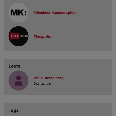
aufgehoben. Wir haben nicht grundsätzlich etwas gegen
Klassiker, aber die Idee bei uns ist sehr stark, politische Themen,
Münchner Kammerspiele
ganz dicht an der aktuellen Gegenwart l
Theapolis
Leute
Viola Hasselberg
Dramaturgin
Tags