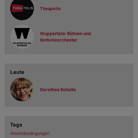
Welche Mindestgage bieten Sie Berufsanfänger*innen
derzeit an? Ist die Gage verhandelbar?
Theapolis
Wir bieten die Einstiegs- bzw. Mindestgage laut NV Bühne an.
Gagen sind verhandelbar.
Wuppertaler Bühnen und
Welche Gast-Gage bieten Sie mindestens an?
Sinfonieorchester
Die Minde
Leute
Dorothee Schulte
Tags
Arbeitsbedingungen