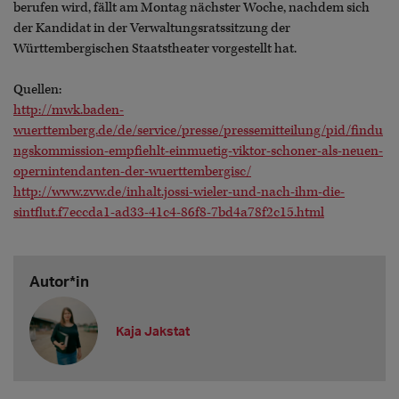
berufen wird, fällt am Montag nächster Woche, nachdem sich
der Kandidat in der Verwaltungsratssitzung der
Württembergischen Staatstheater vorgestellt hat.
Quellen:
http://mwk.baden-
wuerttemberg.de/de/service/presse/pressemitteilung/pid/findu
ngskommission-empfiehlt-einmuetig-viktor-schoner-als-neuen-
opernintendanten-der-wuerttembergisc/
http://www.zvw.de/inhalt.jossi-wieler-und-nach-ihm-die-
sintflut.f7eccda1-ad33-41c4-86f8-7bd4a78f2c15.html
Autor*in
Kaja Jakstat