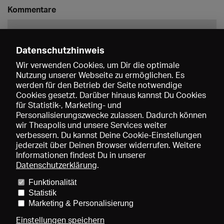
Kommentare
Datenschutzhinweis
Wir verwenden Cookies, um Dir die optimale
Nutzung unserer Webseite zu ermöglichen. Es
werden für den Betrieb der Seite notwendige
Speichern
Cookies gesetzt. Darüber hinaus kannst Du Cookies
für Statistik-, Marketing- und
Personalisierungszwecke zulassen. Dadurch können
wir Theapolis und unsere Services weiter
verbessern. Du kannst Deine Cookie-Einstellungen
jederzeit über Deinen Browser widerrufen. Weitere
Informationen findest Du in unserer
Datenschutzerklärung
.
Funktionalität
Preise und Mitgliedschaften
KIBA
Gagenspiegel
Statistik
Mediadaten
Über uns
Impressum
AGB
Datenschutz
Marketing & Personalisierung
Kontakt
Hilfe
Newsletter
Einstellungen speichern