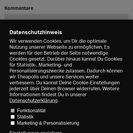
Kommentare
Datenschutzhinweis
Wir verwenden Cookies, um Dir die optimale
Nutzung unserer Webseite zu ermöglichen. Es
werden für den Betrieb der Seite notwendige
Speichern
Cookies gesetzt. Darüber hinaus kannst Du Cookies
für Statistik-, Marketing- und
Personalisierungszwecke zulassen. Dadurch können
wir Theapolis und unsere Services weiter
verbessern. Du kannst Deine Cookie-Einstellungen
jederzeit über Deinen Browser widerrufen. Weitere
Informationen findest Du in unserer
Datenschutzerklärung
.
Funktionalität
Preise und Mitgliedschaften
KIBA
Gagenspiegel
Statistik
Mediadaten
Über uns
Impressum
AGB
Datenschutz
Marketing & Personalisierung
Kontakt
Hilfe
Newsletter