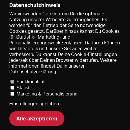
Datenschutzhinweis
Wir verwenden Cookies, um Dir die optimale
Nutzung unserer Webseite zu ermöglichen. Es
werden für den Betrieb der Seite notwendige
Speichern
Cookies gesetzt. Darüber hinaus kannst Du Cookies
für Statistik-, Marketing- und
Personalisierungszwecke zulassen. Dadurch können
wir Theapolis und unsere Services weiter
verbessern. Du kannst Deine Cookie-Einstellungen
jederzeit über Deinen Browser widerrufen. Weitere
Informationen findest Du in unserer
Datenschutzerklärung
.
Funktionalität
Preise und Mitgliedschaften
KIBA
Gagenspiegel
Statistik
Mediadaten
Über uns
Impressum
AGB
Datenschutz
Marketing & Personalisierung
Kontakt
Hilfe
Newsletter
Einstellungen speichern
Alle akzeptieren
DE
EN
FR