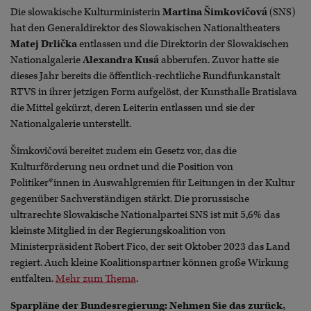
Die slowakische Kulturministerin
Martina Šimkovičová
(SNS)
hat den Generaldirektor des Slowakischen Nationaltheaters
Matej Drlička
entlassen und die Direktorin der Slowakischen
Nationalgalerie
Alexandra Kusá
abberufen. Zuvor hatte sie
dieses Jahr bereits die öffentlich-rechtliche Rundfunkanstalt
RTVS in ihrer jetzigen Form aufgelöst, der Kunsthalle Bratislava
die Mittel gekürzt, deren Leiterin entlassen und sie der
Nationalgalerie unterstellt.
Šimkovičová bereitet zudem ein Gesetz vor, das die
Kulturförderung neu ordnet und die Position von
Politiker*innen in Auswahlgremien für Leitungen in der Kultur
gegenüber Sachverständigen stärkt. Die prorussische
ultrarechte Slowakische Nationalpartei SNS ist mit 5,6% das
kleinste Mitglied in der Regierungskoalition von
Ministerpräsident Robert Fico, der seit Oktober 2023 das Land
regiert. Auch kleine Koalitionspartner können große Wirkung
entfalten.
Mehr zum Thema
.
Sparpläne der Bundesregierung: Nehmen Sie das zurück,