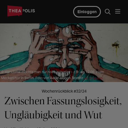
Einloggen
© Manchmal möchte man nur noch schreien - z.B. am 12.08. beim
Meckerchor in Berlin. Foto von Aarón Blanco Tejedor
auf Unsplash
Wochenrückblick #32/24
Zwischen Fassungslosigkeit,
Ungläubigkeit und Wut