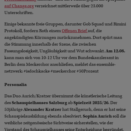
auf Change.org
verzeichnet mittlerweile über 23.000
Unterschriften.
Einige bekannte freie Gruppen, darunter Gob Squad und Rimini
Protokoll, fordern Roth einem
Offenen Brief
auf, die
angekündigten Kürzungen zurückzunehmen. Dort spürt man
die Stimmung innerhalb der Szene, die zwischen
Fassungslosigkeit, Ungläubigkeit und Wut schwankt.
Am 12.08.
kann man sich von 10-12 Uhr vor dem Bundeskanzleramt in
Berlin dem Meckerchor anschließen, meldet das ensemble-
netzwerk: #isdochkacke #meckerchor #50Prozent
Personalia
Das Duo Aurich/Kratzer übernimmt die künstlerische Leitung
des
Schauspielhauses Salzburg
ab
Spielzeit 2025/26
. Der
53jährige
Alexander Kratzer
hat Stallgeruch, denn er hat seine
Schauspielausbildung ebenda absolviert.
Sophia Aurich
soll die
weibliche zeitgenössische Sichtweise sicherstellen, wie der
Vorstand des Schauspielhauses seine Entscheidung begründet.