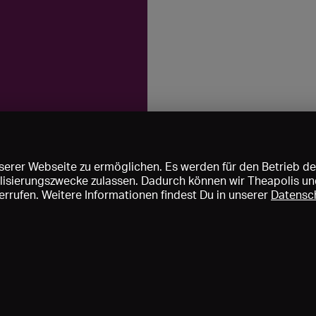
erer Webseite zu ermöglichen. Es werden für den Betrieb de
nalisierungszwecke zulassen. Dadurch können wir Theapolis un
rrufen. Weitere Informationen findest Du in unserer
Datensc
ise und Mitgliedschaften
KIBA
Gagenspiegel
Mediadaten
Über 
Impressum
AGB
Datenschutz
Kontakt
Hilfe
Newsletter