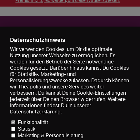
Premium-Mitglied werden, um diesen Artikel zu lesen.
Kontakt
Datenschutzhinweis
http://www.linnateater.ee
Wir verwenden Cookies, um Dir die optimale
Nutzung unserer Webseite zu ermöglichen. Es
werden für den Betrieb der Seite notwendige
Cookies gesetzt. Darüber hinaus kannst Du Cookies
für Statistik-, Marketing- und
Personalisierungszwecke zulassen. Dadurch können
wir Theapolis und unsere Services weiter
verbessern. Du kannst Deine Cookie-Einstellungen
jederzeit über Deinen Browser widerrufen. Weitere
Informationen findest Du in unserer
Datenschutzerklärung
.
Funktionalität
Preise und Mitgliedschaften
KIBA
Gagenspiegel
Statistik
Mediadaten
Über uns
Impressum
AGB
Datenschutz
Marketing & Personalisierung