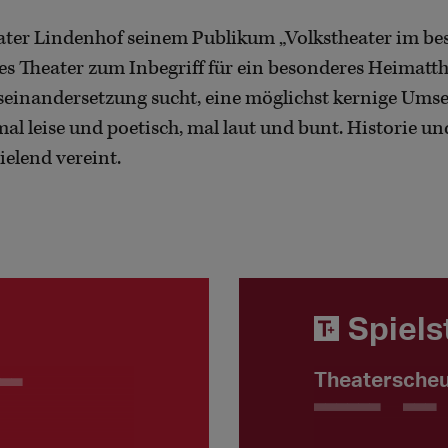
eater Lindenhof seinem Publikum „Volkstheater im best
ses Theater zum Inbegriff für ein besonderes Heimatt
seinandersetzung sucht, eine möglichst kernige Ums
mal leise und poetisch, mal laut und bunt. Historie u
elend vereint.
Spiels
Theatersche
__
Plätze ___