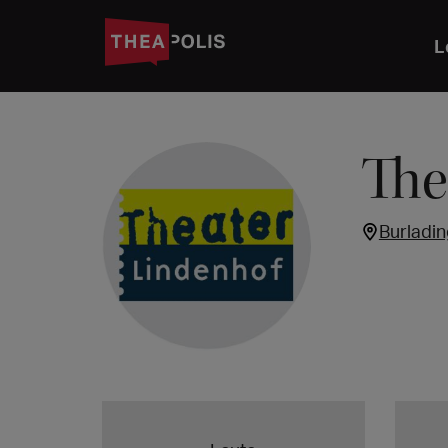
L
The
Burladi