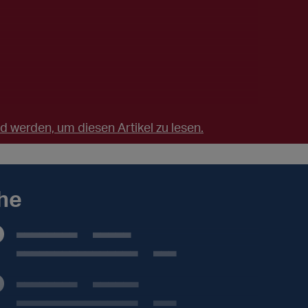
 werden, um diesen Artikel zu lesen.
he
Besuche: _.___
Veranstaltungen: ___
Besuche: __.___
Veranstaltungen: ___