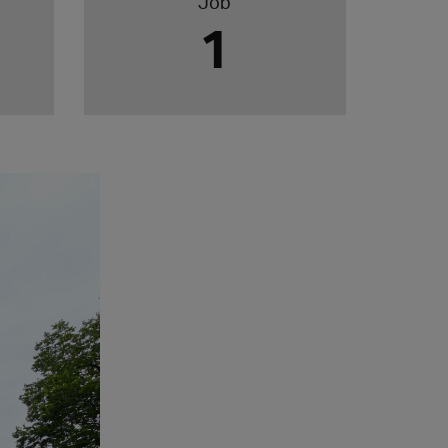
Job
1