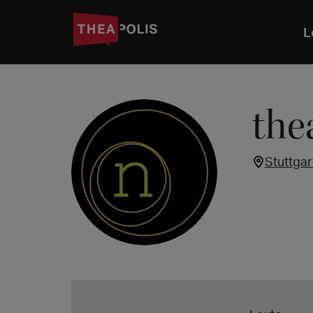
L
the
Stuttgar