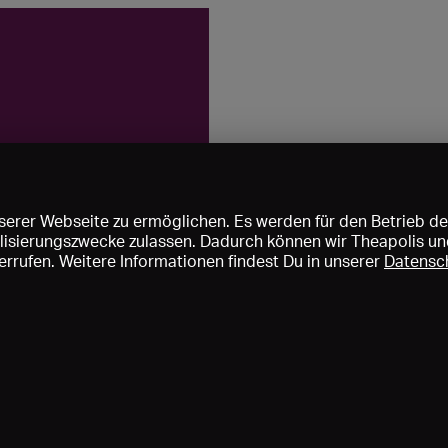
erer Webseite zu ermöglichen. Es werden für den Betrieb de
nalisierungszwecke zulassen. Dadurch können wir Theapolis un
rrufen. Weitere Informationen findest Du in unserer
Datensc
ise und Mitgliedschaften
KIBA
Gagenspiegel
Mediadaten
Über 
Impressum
AGB
Datenschutz
Kontakt
Hilfe
Newsletter