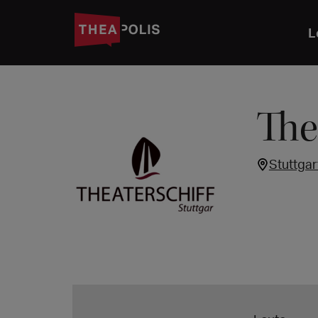
L
The
Stuttgar