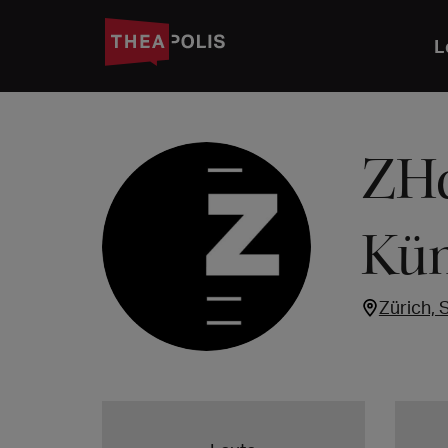
L
ZHd
Kün
Zürich, 