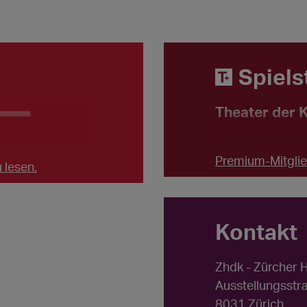
Spiels
Theater der 
____
Premium-Mitglied
 lesen.
Kontakt
Zhdk - Zürcher 
Ausstellungsstr
8031 Zürich