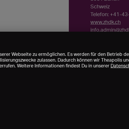
Schweiz
Telefon: +41-4
www.zhdk.ch
info.admin@zhd
erer Webseite zu ermöglichen. Es werden für den Betrieb de
nalisierungszwecke zulassen. Dadurch können wir Theapolis un
rrufen. Weitere Informationen findest Du in unserer
Datensc
ise und Mitgliedschaften
KIBA
Gagenspiegel
Mediadaten
Über 
Impressum
AGB
Datenschutz
Kontakt
Hilfe
Newsletter