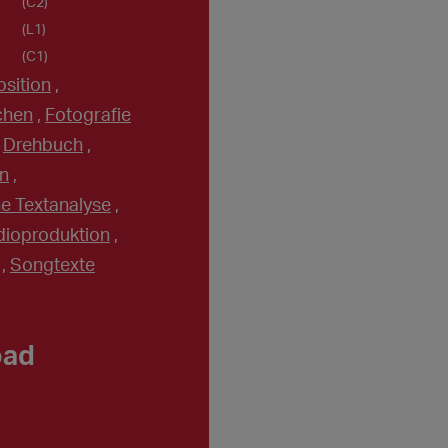
(C2)
(L1)
(C1)
sition
,
chen
,
Fotografie
,
Drehbuch
,
n
,
e Textanalyse
,
dioproduktion
,
,
Songtexte
oad