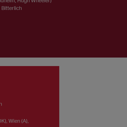
ndheim, Hugh Wheeler)
Bitterlich
n
), Wien (A),