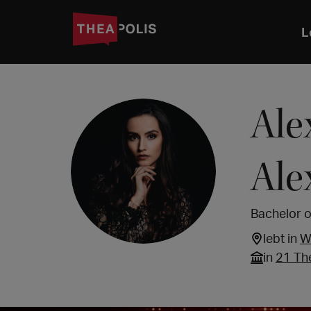
L
Ale
Ale
Bachelor o
lebt in
W
in
21 Th