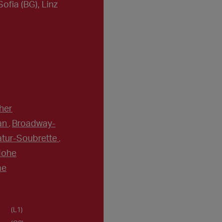
Sofia (BG), Linz
her
an
Broadway-
,
atur-Soubrette
,
ohe
me
(L1)