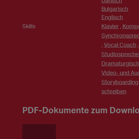
Dänisch
Bulgarisch
Englisch
Skills
Klavier
,
Kompo
Synchronspre
,
Vocal Coach
Studiospreche
Dramaturgisch
Video- und Au
Storyboarding
schreiben
PDF-Dokumente zum Downl