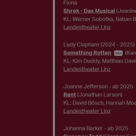
Fiona
Shrek - Das Musical
(Jeanine
KL: Werner Sobotka, Raban 
Landestheater Linz
Lady Clapham
(2024 - 2025)
Something Rotten
(Kar
DEA
KL: Kim Duddy, Matthias David
Landestheater Linz
Joanne Jefferson
- ab 2025
Rent
(Jonathan Larson)
KL: David Bösch, Hannah Moa
Landestheater Linz
Johanna Barker
- ab 2025