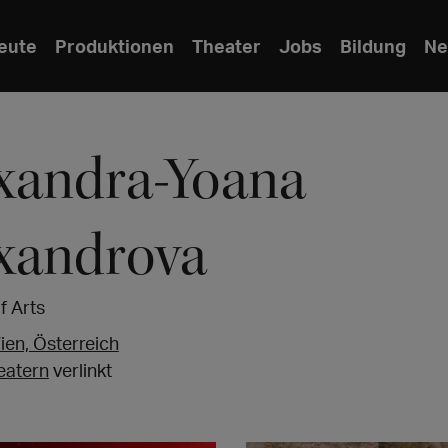
eute
Produktionen
Theater
Jobs
Bildung
Ne
xandra-Yoana
xandrova
f Arts
ien, Österreich
eatern
verlinkt