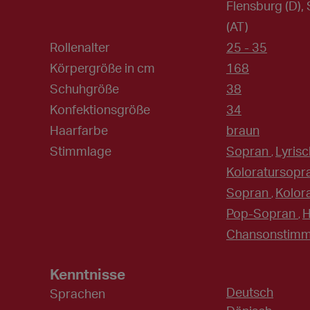
Flensburg (D), 
(AT)
Rollenalter
25 - 35
Körpergröße in cm
168
Schuhgröße
38
Konfektionsgröße
34
Haarfarbe
braun
Stimmlage
Sopran
Lyrisc
,
Koloratursopr
Sopran
Kolor
,
Pop-Sopran
H
,
Chansonstim
Kenntnisse
Deutsch
Sprachen