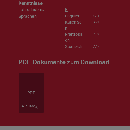
Kenntnisse
Fahrerlaubnis
B
Englisch
Sprachen
(C1)
Italienisc
(A2)
h
Französis
(A2)
ch
Spanisch
(A1)
PDF-Dokumente zum Download
Alic..itae