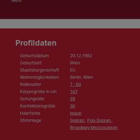
Mehr
Profildaten
Geburtsdatum
20.12.1982
Geburtsort
Wien
Staatsbürgerschaft
EU
Wohnmöglichkeiten
Berlin, Wien
Rollenalter
7 - 60
Körpergröße in cm
167
Schuhgröße
39
Konfektionsgröße
36
Haarfarbe
braun
Stimmlage
Sopran
Pop-Sopran
,
,
Broadway Mezzosopran