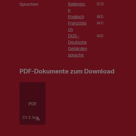
Italienisc
Sprachen
(C2)
h
Englisch
(B2)
Französis
(A1)
ch
DGS -
(A2)
Deutsche
Gebärden
sprache
PDF-Dokumente zum Download
CV 2..lice