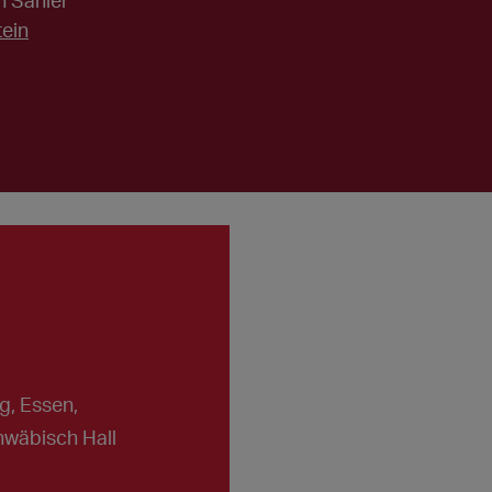
n Sahler
ein
g, Essen,
wäbisch Hall