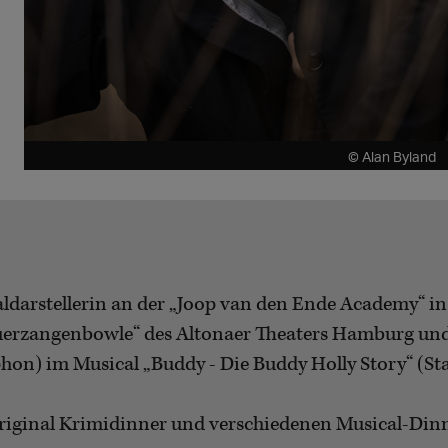
© Alan Byland
caldarstellerin an der „Joop van den Ende Academy“
uerzangenbowle“ des Altonaer Theaters Hamburg und d
on) im Musical „Buddy - Die Buddy Holly Story“ (S
riginal Krimidinner und verschiedenen Musical-Dinn