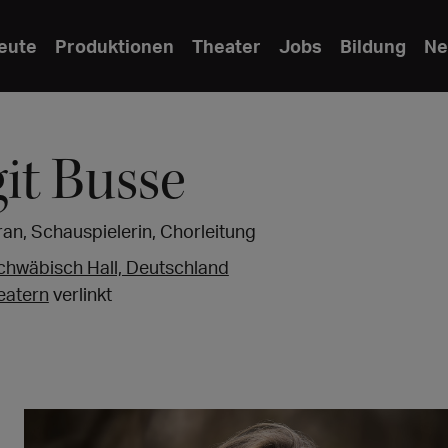
eute
Produktionen
Theater
Jobs
Bildung
Ne
git Busse
n, Schauspielerin, Chorleitung
chwäbisch Hall, Deutschland
eatern
verlinkt