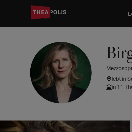
L
Bir
Mezzosopra
lebt in
S
in
11 Th