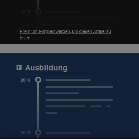
2018
____________
________________________
___
Premium-Mitglied werden, um diesen Artikel zu
2016 bis 2018
lesen.
________________
________________
2017 bis 2018
Ausbildung
2016
________________
________________________
____________
________________________
______________ 2015 -
2016
2015
________________