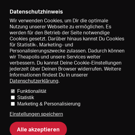
____________________
________________________
Datenschutzhinweis
____ Abschluss 2015
Wir verwenden Cookies, um Dir die optimale
Nutzung unserer Webseite zu ermöglichen. Es
werden für den Betrieb der Seite notwendige
Cookies gesetzt. Darüber hinaus kannst Du Cookies
Premium-Mitglied werden, um diesen Artikel zu
für Statistik-, Marketing- und
lesen.
Personalisierungszwecke zulassen. Dadurch können
wir Theapolis und unsere Services weiter
verbessern. Du kannst Deine Cookie-Einstellungen
jederzeit über Deinen Browser widerrufen. Weitere
Informationen findest Du in unserer
Datenschutzerklärung
.
Funktionalität
Preise und Mitgliedschaften
KIBA
Gagenspiegel
Statistik
Mediadaten
Über uns
Impressum
AGB
Datenschutz
Marketing & Personalisierung
Kontakt
Hilfe
Newsletter
Einstellungen speichern
Alle akzeptieren