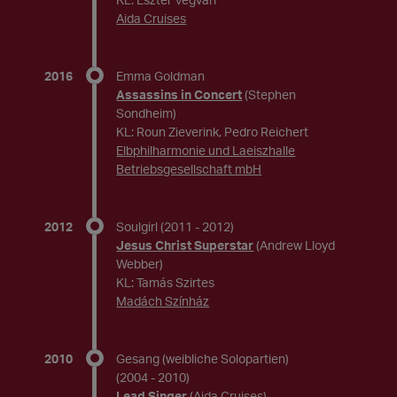
Aida Cruises
2016
Emma Goldman
Assassins in Concert
(Stephen
Sondheim)
KL: Roun Zieverink, Pedro Reichert
Elbphilharmonie und Laeiszhalle
Betriebsgesellschaft mbH
2012
Soulgirl
(2011 - 2012)
Jesus Christ Superstar
(Andrew Lloyd
Webber)
KL: Tamás Szirtes
Madách Színház
2010
Gesang (weibliche Solopartien)
(2004 - 2010)
Lead Singer
(Aida Cruises)