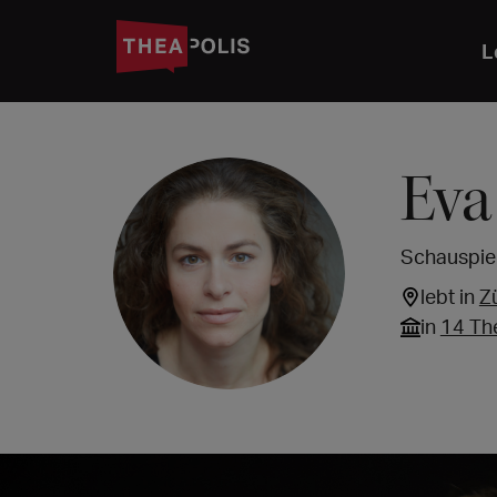
L
Eva
Schauspiel
lebt in
Z
in
14 Th