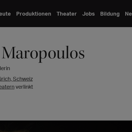
eute
Produktionen
Theater
Jobs
Bildung
Ne
 Maropoulos
erin
ürich, Schweiz
eatern
verlinkt