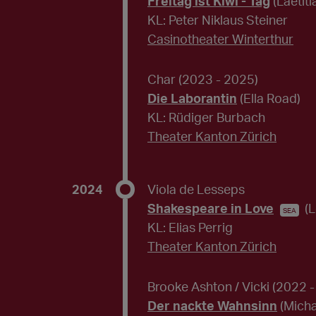
Freitag ist Kiwi - Tag
(Laetit
KL: Peter Niklaus Steiner
Casinotheater Winterthur
Char
(2023 - 2025)
Die Laborantin
(Ella Road)
KL: Rüdiger Burbach
Theater Kanton Zürich
2024
Viola de Lesseps
Shakespeare in Love
(
SEA
KL: Elias Perrig
Theater Kanton Zürich
Brooke Ashton / Vicki
(2022 -
Der nackte Wahnsinn
(Micha