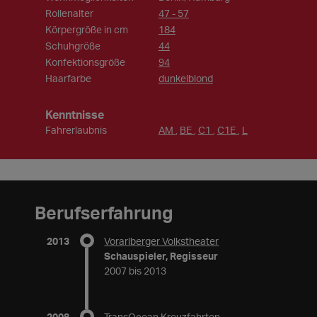
Rollenalter
47 - 57
Körpergröße in cm
184
Schuhgröße
44
Konfektionsgröße
94
Haarfarbe
dunkelblond
Kenntnisse
Fahrerlaubnis
AM
BE
C1
C1E
L
,
,
,
,
Berufserfahrung
2013
Vorarlberger Volkstheater
Schauspieler, Regisseur
2007 bis 2013
2008
TransOcean Kreuzfahrten