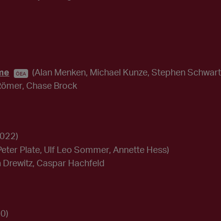
me
(Alan Menken, Michael Kunze, Stephen Schwartz,
ÖEA
 Römer, Chase Brock
2022)
Peter Plate, Ulf Leo Sommer, Annette Hess)
 Drewitz, Caspar Hachfeld
0)