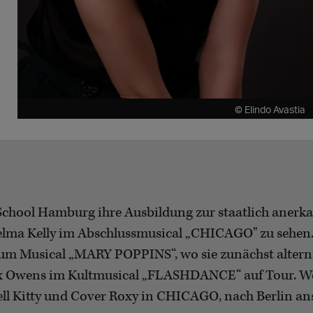
© Elindo Avastia
School Hamburg ihre Ausbildung zur staatlich anerka
elma Kelly im Abschlussmusical „CHICAGO" zu sehen. 
um Musical „MARY POPPINS“, wo sie zunächst alterni
Alex Owens im Kultmusical „FLASHDANCE“ auf Tour. W
l Kitty und Cover Roxy in CHICAGO, nach Berlin ans T