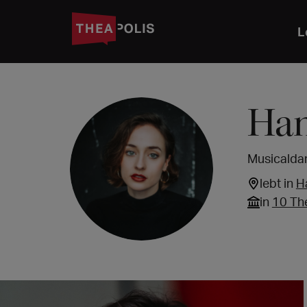
L
Han
Musicaldar
lebt in
H
in
10 Th