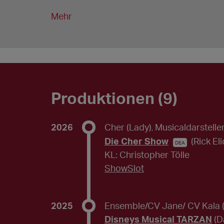
Mehr
Produktionen (9)
2026
Cher (Lady)
Musicaldarsteller
,
Die Cher Show
(Rick El
DEA
KL: Christopher Tölle
ShowSlot
2025
Ensemble/CV Jane/ CV Kala
Disneys Musical TARZAN
(D