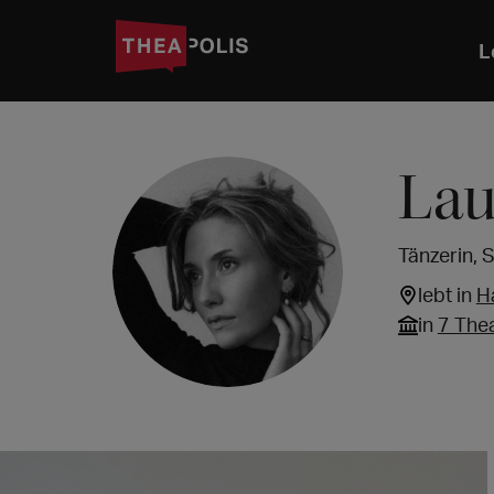
L
Lau
Tänzerin, 
lebt in
H
in
7 The