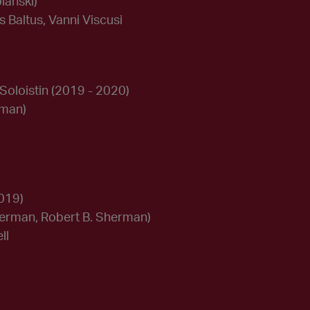
lanski)
s Baltus, Vanni Viscusi
Soloistin
(2019 - 2020)
nman)
019)
herman, Robert B. Sherman)
ll