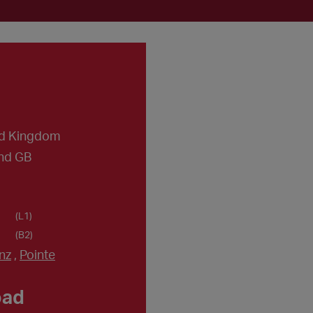
ed Kingdom
nd GB
(L1)
(B2)
nz
,
Pointe
oad