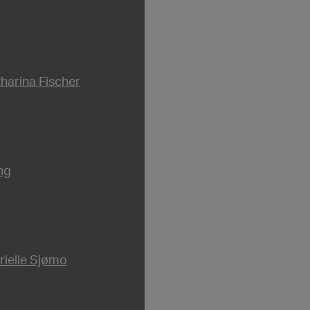
tharina Fischer
ng
rielle Sjømo