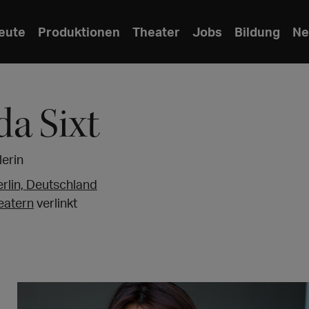
eute
Produktionen
Theater
Jobs
Bildung
Ne
da Sixt
erin
erlin, Deutschland
eatern
verlinkt