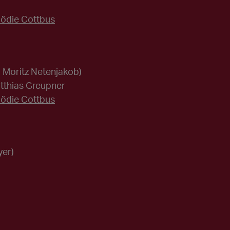
mödie Cottbus
 Moritz Netenjakob)
atthias Greupner
mödie Cottbus
yer)