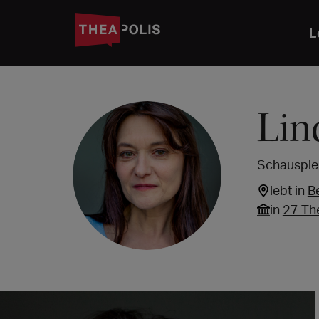
L
Lin
Schauspiel
lebt in
B
in
27 Th