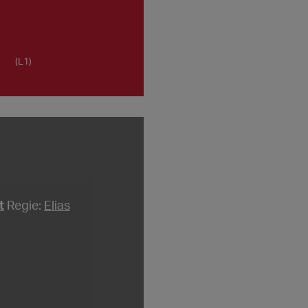
(L1)
t
Regie:
Elias