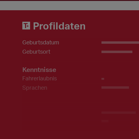
Profildaten
Geburtsdatum
___________
Geburtsort
_________
Kenntnisse
Fahrerlaubnis
_
Sprachen
________
__________
__
Skills
_____________