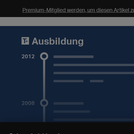
2019 bis 2023
Premium-Mitglied werden, um diesen Artikel zu
2021
__________
__________________
Ausbildung
ab 2021
2012
____________
________________________
________________________
______________
________________________
Abschluss 2012
Mehr
2008
_________
___________
________________________
2007 - 2008