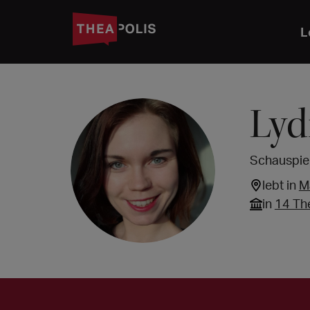
L
Lyd
Schauspiel
lebt in
M
in
14 Th