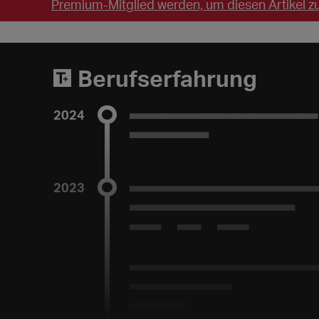
Premium-Mitglied werden, um diesen Artikel zu
_______________
Berufserfahrung
2024
________________________
__________
2023
________________________
_____________________
2020 bis 2023
________________________
_____________
_______