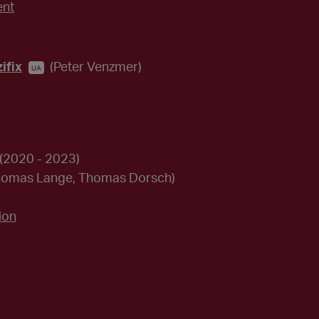
ent
ifix
(Peter Venzmer)
UA
(2020 - 2023)
homas Lange, Thomas Dorsch)
ion