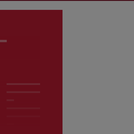
__
(_____________
______________
__)
(_____________
______________
__)
_,
______,