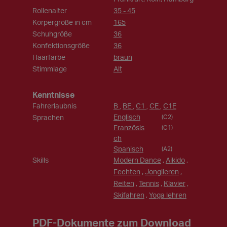
Rollenalter
35 - 45
Körpergröße in cm
165
Schuhgröße
36
Konfektionsgröße
36
Haarfarbe
braun
Stimmlage
Alt
Kenntnisse
Fahrerlaubnis
B
BE
C1
CE
C1E
,
,
,
,
Englisch
Sprachen
(C2)
Französis
(C1)
ch
Spanisch
(A2)
Skills
Modern Dance
,
Aikido
,
Fechten
,
Jonglieren
,
Reiten
,
Tennis
,
Klavier
,
Skifahren
,
Yoga lehren
PDF-Dokumente zum Download