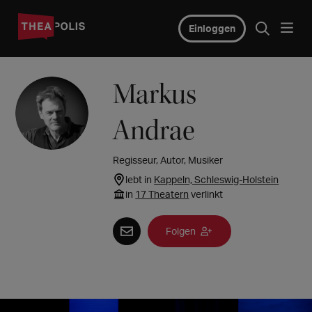
Einloggen
Markus
Andrae
Regisseur, Autor, Musiker
lebt in
Kappeln, Schleswig-Holstein
in
17 Theatern
verlinkt
Folgen