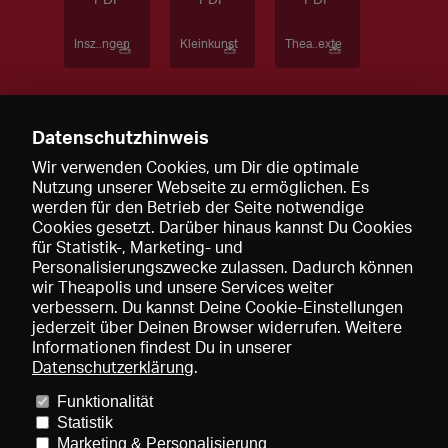
Insz..ngen
Kleinkunst
Thea..exte
Datenschutzhinweis
Wir verwenden Cookies, um Dir die optimale
Kontakt
Nutzung unserer Webseite zu ermöglichen. Es
werden für den Betrieb der Seite notwendige
Cookies gesetzt. Darüber hinaus kannst Du Cookies
wortwarker@web.de
für Statistik-, Marketing- und
Personalisierungszwecke zulassen. Dadurch können
wir Theapolis und unsere Services weiter
verbessern. Du kannst Deine Cookie-Einstellungen
jederzeit über Deinen Browser widerrufen. Weitere
Informationen findest Du in unserer
Datenschutzerklärung
.
Funktionalität
Preise und Mitgliedschaften
KIBA
Gagenspiegel
Statistik
Mediadaten
Über uns
Impressum
AGB
Datenschutz
Marketing & Personalisierung