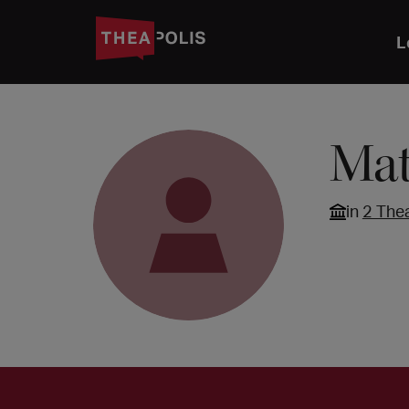
L
Mat
in
2 The