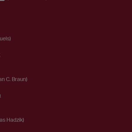
uels)
t
an C. Braun)
m
tas Hadzik)