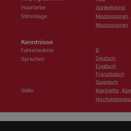
Haarfarbe
dunkelblond
Stimmlage
Mezzosopran
,
Mezzosopran
Kenntnisse
Fahrerlaubnis
B
Deutsch
Sprachen
Englisch
Französisch
Spanisch
Skills
Klarinette
,
Kla
Hochstelzenla