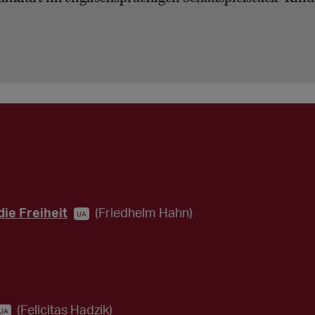
die Freiheit
(Friedhelm Hahn)
UA
(Felicitas Hadzik)
UA