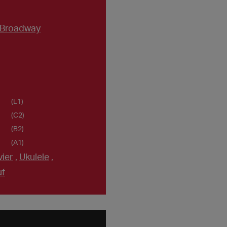
Broadway
(L1)
(C2)
(B2)
(A1)
vier
,
Ukulele
,
uf