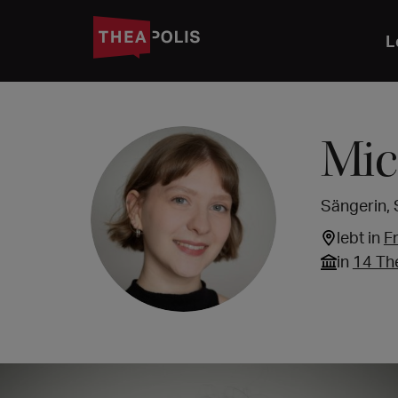
L
Mic
Sängerin, 
lebt in
F
in
14 Th